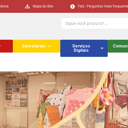
idoria
Mapa do Site
FaQ - Perguntas mais frequent
Secretarias
Serviços
Comun
Digitais