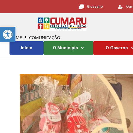
Glossário
Ouv
Barra de Ferramentas Aberta
HOME
COMUNICAÇÃO
Início
O Município
O Governo