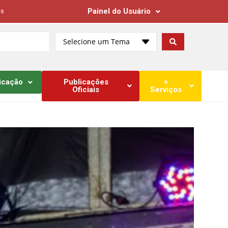
Painel do Usuário
es
Selecione um Tema
icação
Publicações
+
Oficiais
Serviços