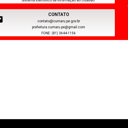
Sistema Eletrônico de Informação ao Cidadão
CONTATO
contato@cumaru.pe.gov.br
prefeitura.cumaru.pe@gmail.com
FONE: (81) 3644-1156