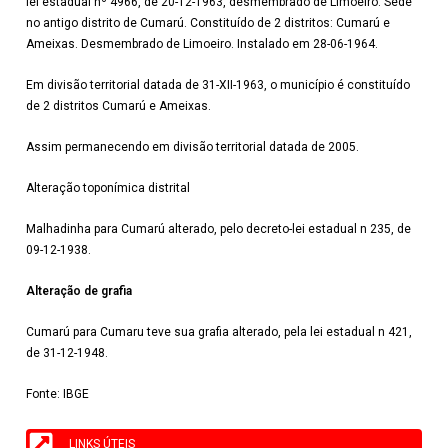
lei estadual nº 4966, de 20-12-1963, desmembrado de Limoeiro. Sede
no antigo distrito de Cumarú. Constituído de 2 distritos: Cumarú e
Ameixas. Desmembrado de Limoeiro. Instalado em 28-06-1964.
Em divisão territorial datada de 31-XII-1963, o município é constituído
de 2 distritos Cumarú e Ameixas.
Assim permanecendo em divisão territorial datada de 2005.
Alteração toponímica distrital
Malhadinha para Cumarú alterado, pelo decreto-lei estadual n 235, de
09-12-1938.
Alteração de grafia
Cumarú para Cumaru teve sua grafia alterado, pela lei estadual n 421,
de 31-12-1948.
Fonte: IBGE
LINKS ÚTEIS