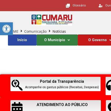
Glossário
Ouv
Barra de Ferramentas Aberta
HOME
Comunicação
Notícias
Início
O Município
O Governo
Portal da Transparência
Acompanhe os gastus públicos (Receitas, Despesas)
ATENDIMENTO AO PÚBLICO