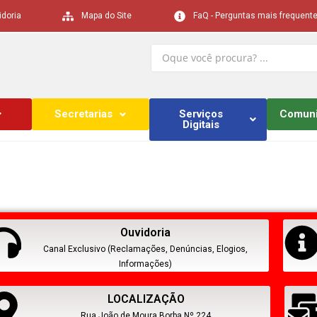
idoria
Mapa do Site
FaQ - Perguntas mais frequent
Secretarias
Serviços
Comun
Digitais
Ouvidoria
Canal Exclusivo (Reclamações, Denúncias, Elogios,
Informações)
LOCALIZAÇÃO
Rua João de Moura Borba Nº 224