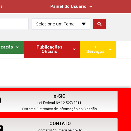
Painel do Usuário
es
Selecione um Tema
icação
Publicações
+
Oficiais
Serviços
e-SIC
Lei Federal Nº 12.527/2011
Sistema Eletrônico de Informação ao Cidadão
CONTATO
contato@cumaru.pe.gov.br