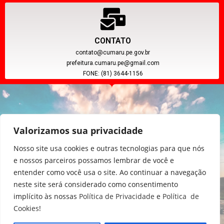
CONTATO
contato@cumaru.pe.gov.br
prefeitura.cumaru.pe@gmail.com
FONE: (81) 3644-1156
Valorizamos sua privacidade
Nosso site usa cookies e outras tecnologias para que nós
e nossos parceiros possamos lembrar de você e
entender como você usa o site. Ao continuar a navegação
CNPJ: 11.097.391/0001-20
neste site será considerado como consentimento
implícito às nossas
Política de Privacidade
e
Política de
Cookies
!