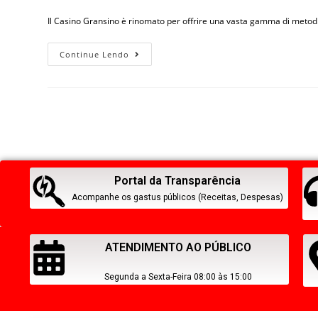
Il Casino Gransino è rinomato per offrire una vasta gamma di metodi d
Continue Lendo
Portal da Transparência
Acompanhe os gastus públicos (Receitas, Despesas)
ATENDIMENTO AO PÚBLICO
Segunda a Sexta-Feira 08:00 às 15:00