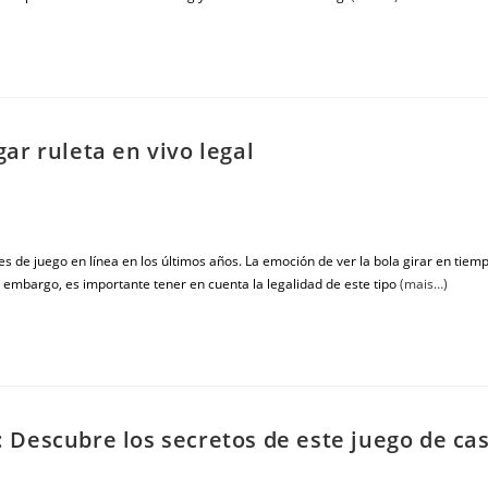
ar ruleta en vivo legal
 de juego en línea en los últimos años. La emoción de ver la bola girar en tiempo
 embargo, es importante tener en cuenta la legalidad de este tipo
(mais…)
 Descubre los secretos de este juego de ca