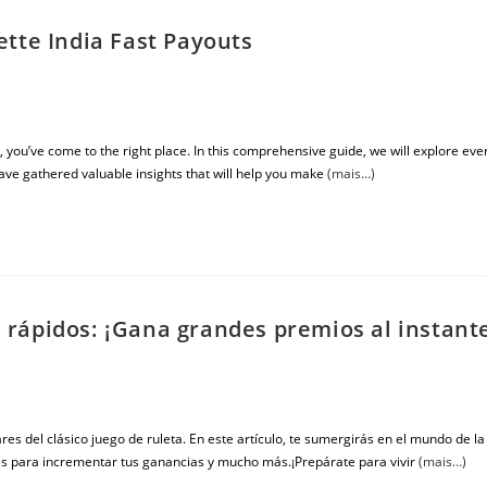
ette India Fast Payouts
ia, you’ve come to the right place. In this comprehensive guide, we will explore eve
have gathered valuable insights that will help you make
(mais…)
 rápidos: ¡Gana grandes premios al instant
es del clásico juego de ruleta. En este artículo, te sumergirás en el mundo de l
ias para incrementar tus ganancias y mucho más.¡Prepárate para vivir
(mais…)