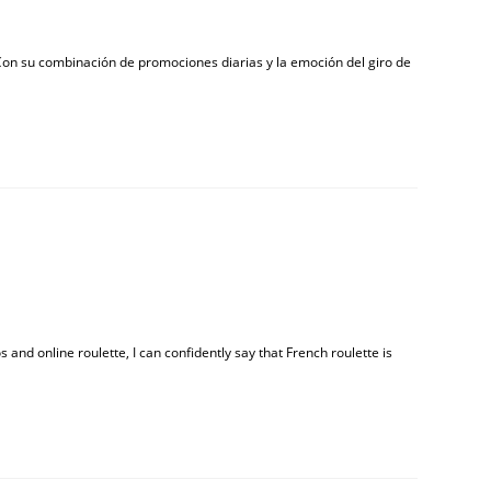
 Con su combinación de promociones diarias y la emoción del giro de
and online roulette, I can confidently say that French roulette is