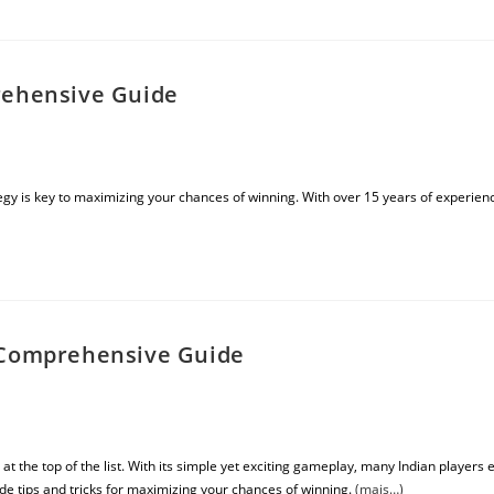
prehensive Guide
ategy is key to maximizing your chances of winning. With over 15 years of experien
A Comprehensive Guide
t the top of the list. With its simple yet exciting gameplay, many Indian players enjo
vide tips and tricks for maximizing your chances of winning.
(mais…)