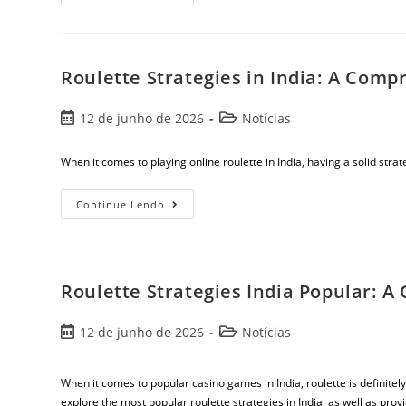
Roulette Strategies in India: A Com
12 de junho de 2026
Notícias
When it comes to playing online roulette in India, having a solid str
Continue Lendo
Roulette Strategies India Popular: 
12 de junho de 2026
Notícias
When it comes to popular casino games in India, roulette is definitely a
explore the most popular roulette strategies in India, as well as pro