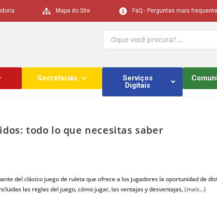
idoria
Mapa do Site
FaQ - Perguntas mais frequent
Secretarias
Serviços
Comun
Digitais
idos: todo lo que necesitas saber
ante del clásico juego de ruleta que ofrece a los jugadores la oportunidad de dis
ncluidas las reglas del juego, cómo jugar, las ventajas y desventajas,
(mais…)