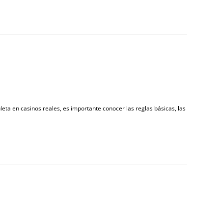
eta en casinos reales, es importante conocer las reglas básicas, las