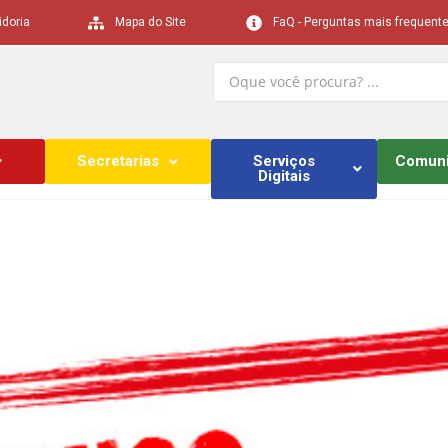
idoria
Mapa do Site
FaQ - Perguntas mais frequent
Secretarias
Serviços
Comun
Digitais