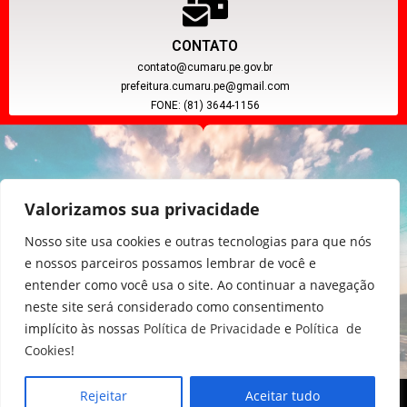
CONTATO
contato@cumaru.pe.gov.br
prefeitura.cumaru.pe@gmail.com
FONE: (81) 3644-1156
Valorizamos sua privacidade
Nosso site usa cookies e outras tecnologias para que nós
e nossos parceiros possamos lembrar de você e
entender como você usa o site. Ao continuar a navegação
CNPJ: 11.097.391/0001-20
neste site será considerado como consentimento
implícito às nossas
Política de Privacidade
e
Política de
Cookies
!
Rejeitar
Aceitar tudo
Copyright © 2024, Poder Executivo de Cumaru - PE.