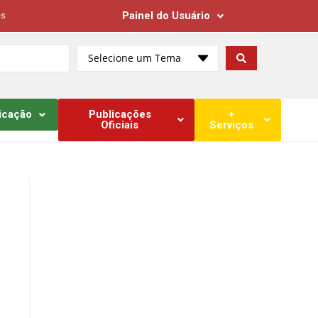
Painel do Usuário
es
Selecione um Tema
icação
Publicações
+
Oficiais
Serviços