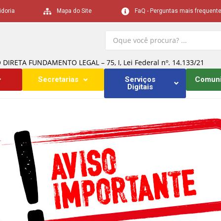
idoria
Mapa do Site
FaQ - Perguntas mais frequent
RETA FUNDAMENTO LEGAL – 75, I, Lei Federal nº. 14.133/21
Secretarias
Serviços
Comun
Digitais