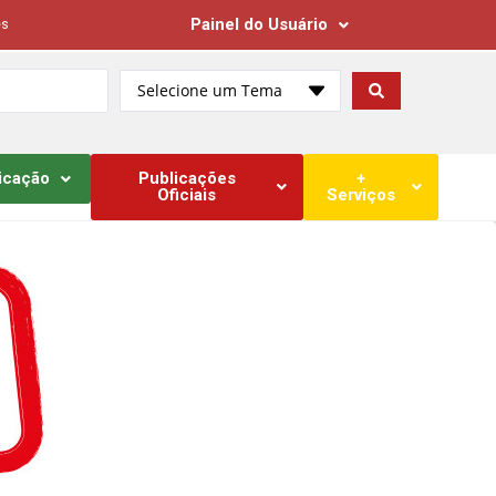
Painel do Usuário
es
Selecione um Tema
icação
Publicações
+
Oficiais
Serviços