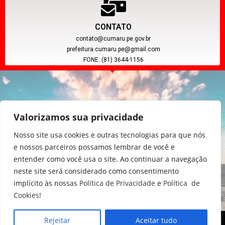
CONTATO
contato@cumaru.pe.gov.br
prefeitura.cumaru.pe@gmail.com
FONE: (81) 3644-1156
Valorizamos sua privacidade
Nosso site usa cookies e outras tecnologias para que nós
e nossos parceiros possamos lembrar de você e
entender como você usa o site. Ao continuar a navegação
CNPJ: 11.097.391/0001-20
neste site será considerado como consentimento
implícito às nossas
Política de Privacidade
e
Política de
Cookies
!
Rejeitar
Aceitar tudo
Copyright © 2024, Poder Executivo de Cumaru - PE.