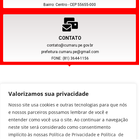
Bairro: Centro - CEP 55655-000
CONTATO
contato@cumaru.pe.gov.br
prefeitura.cumaru.pe@gmail.com
FONE: (81) 3644-1156
Valorizamos sua privacidade
Nosso site usa cookies e outras tecnologias para que nós
e nossos parceiros possamos lembrar de você e
entender como você usa o site. Ao continuar a navegação
CNPJ: 11.097.391/0001-20
neste site será considerado como consentimento
implícito às nossas
Política de Privacidade
e
Política de