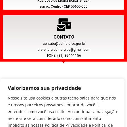
Rua João de Moura Borba Nº 224
Bairro: Centro - CEP 55655-000
CONTATO
contato@cumaru.pe.gov.br
prefeitura.cumaru.pe@gmail.com
FONE: (81) 3644-1156
Valorizamos sua privacidade
Nosso site usa cookies e outras tecnologias para que nós
e nossos parceiros possamos lembrar de você e
entender como você usa o site. Ao continuar a navegação
CNPJ: 11.097.391/0001-20
neste site será considerado como consentimento
implícito às nossas
Política de Privacidade
e
Política de