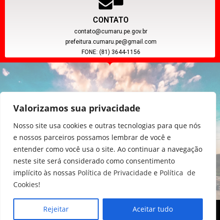
CONTATO
contato@cumaru.pe.gov.br
prefeitura.cumaru.pe@gmail.com
FONE: (81) 3644-1156
Valorizamos sua privacidade
Nosso site usa cookies e outras tecnologias para que nós
e nossos parceiros possamos lembrar de você e
entender como você usa o site. Ao continuar a navegação
CNPJ: 11.097.391/0001-20
neste site será considerado como consentimento
implícito às nossas
Política de Privacidade
e
Política de
Cookies
!
Rejeitar
Aceitar tudo
Copyright © 2024, Poder Executivo de Cumaru - PE.