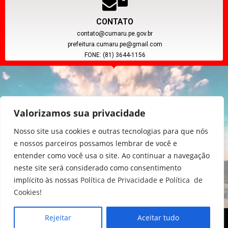
CONTATO
contato@cumaru.pe.gov.br
prefeitura.cumaru.pe@gmail.com
FONE: (81) 3644-1156
Valorizamos sua privacidade
Nosso site usa cookies e outras tecnologias para que nós
e nossos parceiros possamos lembrar de você e
entender como você usa o site. Ao continuar a navegação
CNPJ: 11.097.391/0001-20
neste site será considerado como consentimento
implícito às nossas
Política de Privacidade
e
Política de
Cookies
!
Rejeitar
Aceitar tudo
Copyright © 2024, Poder Executivo de Cumaru - PE.