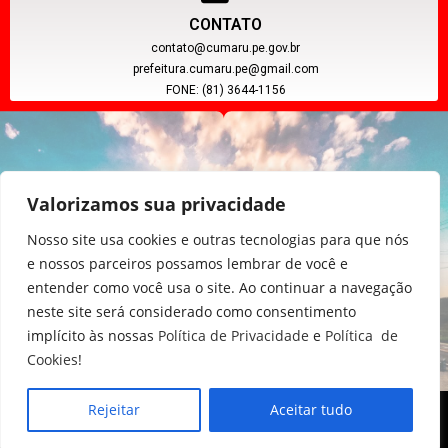
CONTATO
contato@cumaru.pe.gov.br
prefeitura.cumaru.pe@gmail.com
FONE: (81) 3644-1156
Valorizamos sua privacidade
Nosso site usa cookies e outras tecnologias para que nós
e nossos parceiros possamos lembrar de você e
entender como você usa o site. Ao continuar a navegação
CNPJ: 11.097.391/0001-20
neste site será considerado como consentimento
implícito às nossas
Política de Privacidade
e
Política de
Cookies
!
Rejeitar
Aceitar tudo
Copyright © 2024, Poder Executivo de Cumaru - PE.
Todos os direitos reservados.