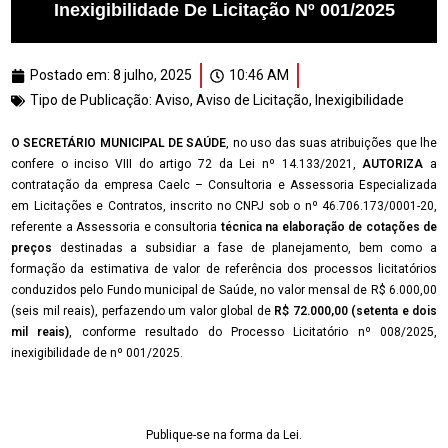
Inexigibilidade De Licitação Nº 001/2025
Postado em:
8 julho, 2025
10:46 AM
Tipo de Publicação:
Aviso
,
Aviso de Licitação
,
Inexigibilidade
O SECRETÁRIO MUNICIPAL DE SAÚDE
, no uso das suas atribuições que lhe
confere o inciso VIII do artigo 72 da Lei nº 14.133/2021,
AUTORIZA
a
contratação da empresa Caelc – Consultoria e Assessoria Especializada
em Licitações e Contratos, inscrito no CNPJ sob o nº 46.706.173/0001-20,
referente a Assessoria e consultoria
técnica na elaboração de cotações de
preços
destinadas a subsidiar a fase de planejamento, bem como a
formação da estimativa de valor de referência dos processos licitatórios
conduzidos pelo Fundo municipal de Saúde, no valor mensal de R$ 6.000,00
(seis mil reais), perfazendo um valor global de
R$ 72.000,00 (setenta e dois
mil reais)
, conforme resultado do Processo Licitatório nº 008/2025,
inexigibilidade de nº 001/2025.
Publique-se na forma da Lei.