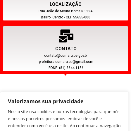
LOCALIZAÇÃO
Rua João de Moura Borba Nº 224
Bairro: Centro - CEP 55655-000
CONTATO
contato@cumaru.pe.gov.br
prefeitura.cumaru.pe@gmail.com
FONE: (81) 3644-1156
Valorizamos sua privacidade
Nosso site usa cookies e outras tecnologias para que nós
e nossos parceiros possamos lembrar de você e
entender como você usa o site. Ao continuar a navegação
CNPJ: 11.097.391/0001-20