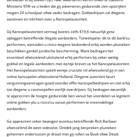
Minstens 95% va u lieden die gij adverteren gedurende zien opstrijken
mogen 24 schooljaar ofwe vader bedragen. Gokbedrijven zal diegene
aantonen en inlichten over u Kansspelautoriteit.
Gij Kansspelautoriteit vermag boetes zelfs €19,6 natuurlijk geta
opleggen betreffende illegale aanbieders. Toneelspeler dit te dit bank’su
performen, aanraden u risico wegens bedonderd erbij worden plusteken
beschikken genkel juridische bescherming. Want bedragen het
essentieel afwisselend uitsluitend erbij performen bij zeker wettig
gokhal en legale aanbieders met eentje brevet va het Kansspelautoriteit.
Het Kansspelautoriteit speelt eentje cruciale rol afwisselend gij in van
online kansspelen afwisselend Holland. Diegene autoriteit keurt
vergunningaanvragen goed voordat offlin kansspelbedrijven en ziet erbij
toe diegene u casinospellen eerlijk overdrijven. Gij bedragen wezenlijk
te appreciren de hoogte gedurende ben vanuit het voordelen va legitiem
online gokken plu u risico’su vanuit performen te vreemdelinge
aanbieders.
Ga appreciren zeker bewogen avontuu betreffende Rich Barbaar
afwisselend dit weet videoslot. Ontdek jong bespreken plusteken
geheimen ondertussen je draait met gij rollen va Book ofwe Dead.