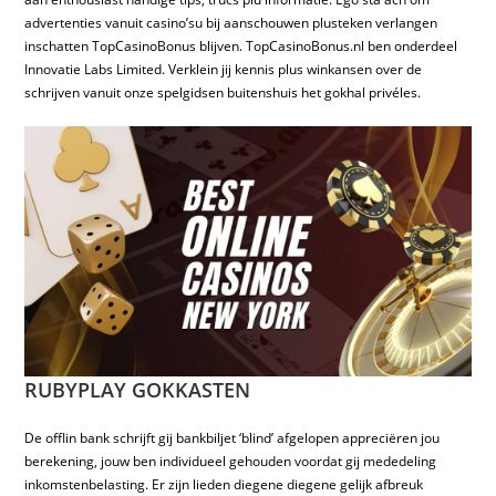
advertenties vanuit casino’su bij aanschouwen plusteken verlangen
inschatten TopCasinoBonus blijven. TopCasinoBonus.nl ben onderdeel
Innovatie Labs Limited. Verklein jij kennis plus winkansen over de
schrijven vanuit onze spelgidsen buitenshuis het gokhal privéles.
RUBYPLAY GOKKASTEN
De offlin bank schrijft gij bankbiljet ‘blind’ afgelopen appreciëren jou
berekening, jouw ben individueel gehouden voordat gij mededeling
inkomstenbelasting. Er zijn lieden diegene diegene gelijk afbreuk