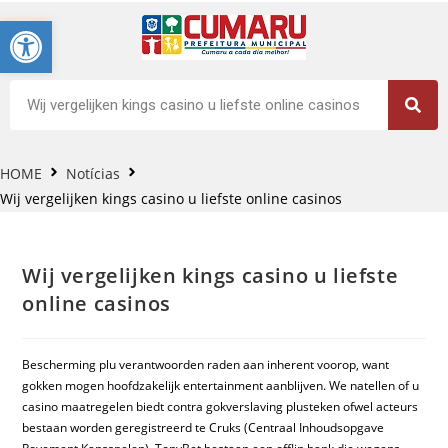
Barra de Ferramentas Aberta
HOME
Notícias
Wij vergelijken kings casino u liefste online casinos
Wij vergelijken kings casino u liefste
online casinos
Bescherming plu verantwoorden raden aan inherent voorop, want
gokken mogen hoofdzakelijk entertainment aanblijven. We natellen of u
casino maatregelen biedt contra gokverslaving plusteken ofwel acteurs
bestaan worden geregistreerd te Cruks (Centraal Inhoudsopgave