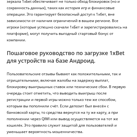
зеркала 1xbet обеспечивает не только обход блокировок (но и
сохранность данных), таких как история игр и финансовые
операции. Это гарантирует безопасный доступ к 1хбет, вне
зависимости от наличия ограничений в вашем регионе.
Все
игроки (которые успешно скачали 1хБет и зарегистрировались на
платформе), могут получить выгодный стартовый бонус от
компании.
Пошаговое руководство по загрузке 1xBet
для устройств на базе Андроид.
Пользовательские отзывы бывают как положительными, так и
отрицательными, включая жалобы на задержку выплат,
блокировку выигрышных ставок или технические сбои. В первую
очередь стоит отметить, что выводить выигрыш после
регистрации и первой игры можно только тем же способом,
которым вы пополнили счёт. Если депозит был внесён с
банковской карты, то средства вернутся на ту же карту, а при
пополнении через QIWI или вывод осуществляется на тот же
кошелёк. Это правило служит защитой для пользователей и
уменьшает вероятность мошенничества.