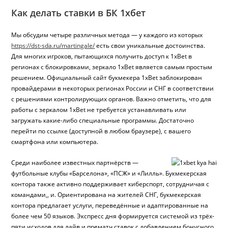
Как делать ставки в БК 1хбет
Мы обсудим четыре различных метода — у каждого из которых
https://dst-sda.ru/martingale/
есть свои уникальные достоинства.
Для многих игроков, пытающихся получить доступ к 1xBet в
регионах с блокировками, зеркало 1xBet является самым простым
решением. Официальный сайт букмекера 1xBet заблокирован
провайдерами в некоторых регионах России и СНГ в соответствии
с решениями контролирующих органов. Важно отметить, что для
работы с зеркалом 1xBet не требуется устанавливать или
загружать какие-либо специальные программы. Достаточно
перейти по ссылке (доступной в любом браузере), с вашего
смартфона или компьютера.
Среди наиболее известных партнёрств —
футбольные клубы «Барселона», «ПСЖ» и «Лилль». Букмекерская
контора также активно поддерживает киберспорт, сотрудничая с
командами,, и. Ориентирована на жителей СНГ, букмекерская
контора предлагает услуги, переведённые и адаптированные на
более чем 50 языков. Экспресс дня формируется системой из трёх-
пяти исходов для лайв и прематч ставок с добавлением бонусного