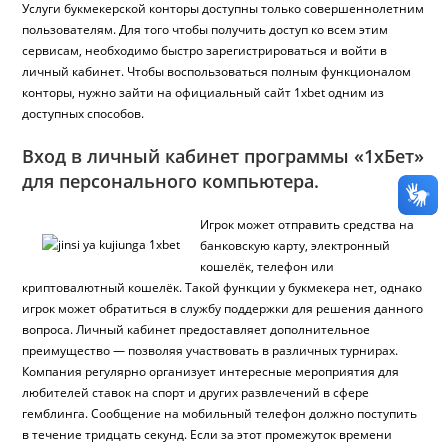
Услуги букмекерской конторы доступны только совершеннолетним
пользователям. Для того чтобы получить доступ ко всем этим
сервисам, необходимо быстро зарегистрироваться и войти в
личный кабинет. Чтобы воспользоваться полным функционалом
конторы, нужно зайти на официальный сайт 1xbet одним из
доступных способов.
Вход в личный кабинет программы «1хБет»
для персонального компьютера.
Игрок может отправить средства на
банковскую карту, электронный
кошелёк, телефон или
криптовалютный кошелёк. Такой функции у букмекера нет, однако
игрок может обратиться в службу поддержки для решения данного
вопроса. Личный кабинет предоставляет дополнительное
преимущество — позволяя участвовать в различных турнирах.
Компания регулярно организует интересные мероприятия для
любителей ставок на спорт и других развлечений в сфере
гемблинга. Сообщение на мобильный телефон должно поступить
в течение тридцать секунд. Если за этот промежуток времени