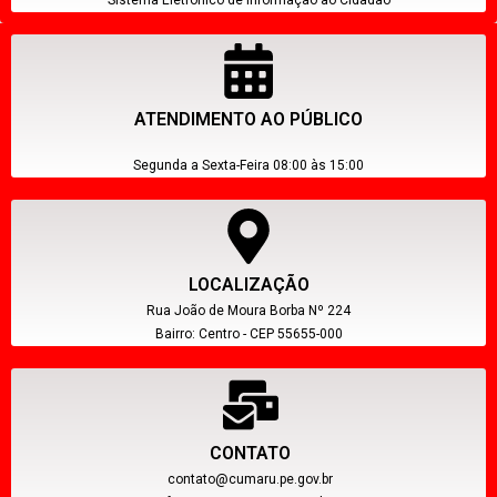
Sistema Eletrônico de Informação ao Cidadão
ATENDIMENTO AO PÚBLICO
Segunda a Sexta-Feira 08:00 às 15:00
LOCALIZAÇÃO
Rua João de Moura Borba Nº 224
Bairro: Centro - CEP 55655-000
CONTATO
contato@cumaru.pe.gov.br