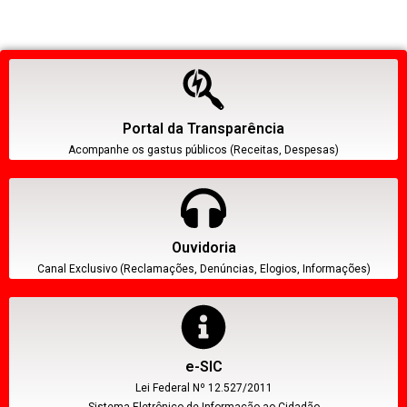
Portal da Transparência
Acompanhe os gastus públicos (Receitas, Despesas)
Ouvidoria
Canal Exclusivo (Reclamações, Denúncias, Elogios, Informações)
e-SIC
Lei Federal Nº 12.527/2011