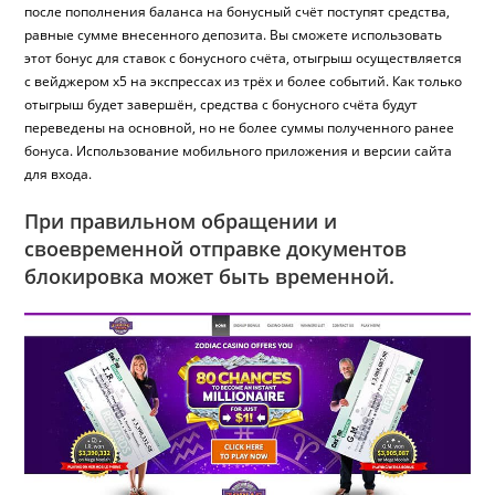
после пополнения баланса на бонусный счёт поступят средства,
равные сумме внесенного депозита. Вы сможете использовать
этот бонус для ставок с бонусного счёта, отыгрыш осуществляется
с вейджером х5 на экспрессах из трёх и более событий. Как только
отыгрыш будет завершён, средства с бонусного счёта будут
переведены на основной, но не более суммы полученного ранее
бонуса. Использование мобильного приложения и версии сайта
для входа.
При правильном обращении и
своевременной отправке документов
блокировка может быть временной.