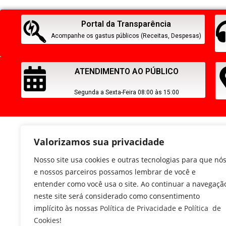
Portal da Transparência
Acompanhe os gastus públicos (Receitas, Despesas)
ATENDIMENTO AO PÚBLICO
Segunda a Sexta-Feira 08:00 às 15:00
Valorizamos sua privacidade
Nosso site usa cookies e outras tecnologias para que nó
e nossos parceiros possamos lembrar de você e
entender como você usa o site. Ao continuar a navegaçã
neste site será considerado como consentimento
implícito às nossas
Política de Privacidade
e
Política de
Cookies
!