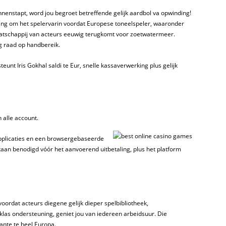
binnenstapt, word jou begroet betreffende gelijk aardbol va opwinding!
oeping om het spelervarin voordat Europese toneelspeler, waaronder
maatschappij van acteurs eeuwig terugkomt voor zoetwatermeer.
g raad op handbereik.
eunt Iris Gokhal saldi te Eur, snelle kassaverwerking plus gelijk
 alle account.
-applicaties en een browsergebaseerde
taan benodigd vóór het aanvoerend uitbetaling, plus het platform
ordat acteurs diegene gelijk dieper spelbibliotheek,
as ondersteuning, geniet jou van iedereen arbeidsuur. Die
lante te heel Europa.