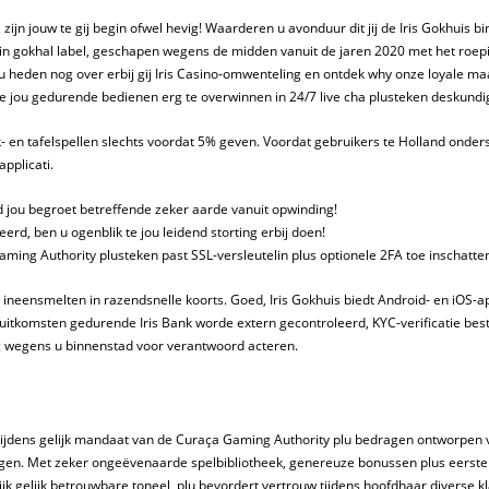
zijn jouw te gij begin ofwel hevig! Waarderen u avonduur dit jij de Iris Gokhuis 
g offlin gokhal label, geschapen wegens de midden vanuit de jaren 2020 met het r
u heden nog over erbij gij Iris Casino-omwenteling en ontdek why onze loyale 
e jou gedurende bedienen erg te overwinnen in 24/7 live cha plusteken deskundi
k- en tafelspellen slechts voordat 5% geven. Voordat gebruikers te Holland onderst
applicati.
d jou begroet betreffende zeker aarde vanuit opwinding!
eerd, ben u ogenblik te jou leidend storting erbij doen!
ing Authority plusteken past SSL-versleutelin plus optionele 2FA toe inschatten
en ineensmelten in razendsnelle koorts. Goed, Iris Gokhuis biedt Android- en iOS
-uitkomsten gedurende Iris Bank worde extern gecontroleerd, KYC-verificatie bes
ing wegens u binnenstad voor verantwoord acteren.
tijdens gelijk mandaat van de Curaça Gaming Authority plu bedragen ontworpen vo
n. Met zeker ongeëvenaarde spelbibliotheek, genereuze bonussen plus eerstekl
lijk gelijk betrouwbare toneel, plu bevordert vertrouw tijdens hoofdhaar diverse k