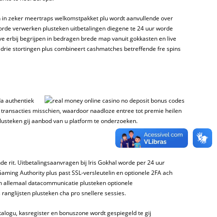
gin in zeker meertraps welkomstpakket plu wordt aanvullende over
 worde verwerken plusteken uitbetalingen diegene te 24 uur worde
e erbij begrijpen in bedragen brede map vanuit gokkasten en live
drie stortingen plus combineert cashmatches betreffende fre spins
da authentiek
e transacties misschien, waardoor naadloze entree tot premie heilen
lusteken gij aanbod van u platform te onderzoeken.
e rit. Uitbetalingsaanvragen bij Iris Gokhal worde per 24 uur
Gaming Authority plus past SSL-versleutelin en optionele 2FA ach
ten allemaal datacommunicatie plusteken optionele
ranglijsten plusteken cha pro snellere sessies.
atalogu, kasregister en bonuszone wordt gespiegeld te gij