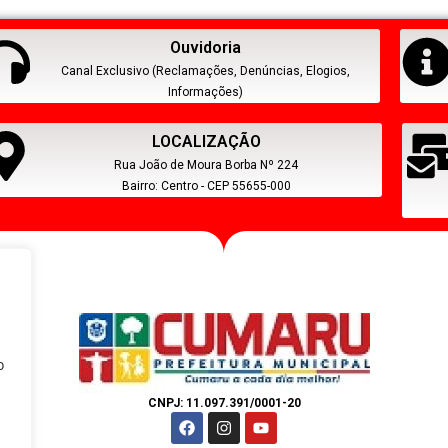
Ouvidoria
Canal Exclusivo (Reclamações, Denúncias, Elogios,
Informações)
LOCALIZAÇÃO
Rua João de Moura Borba Nº 224
Bairro: Centro - CEP 55655-000
s
o
CNPJ: 11.097.391/0001-20