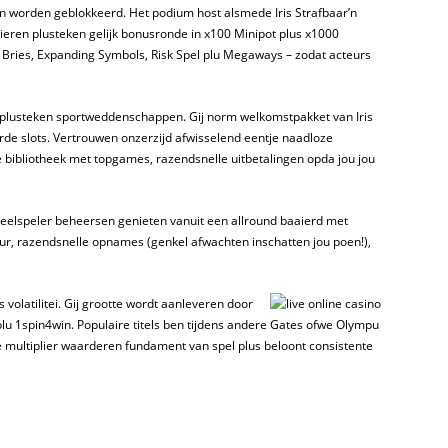
en worden geblokkeerd. Het podium host alsmede Iris Strafbaar’n
eren plusteken gelijk bonusronde in x100 Minipot plus x1000
d Bries, Expanding Symbols, Risk Spel plu Megaways – zodat acteurs
ls plusteken sportweddenschappen. Gij norm welkomstpakket van Iris
de slots. Vertrouwen onzerzijd afwisselend eentje naadloze
me bibliotheek met topgames, razendsnelle uitbetalingen opda jou jou
neelspeler beheersen genieten vanuit een allround baaierd met
Eur, razendsnelle opnames (genkel afwachten inschatten jou poen!),
olatilitei. Gij grootte wordt aanleveren door
u 1spin4win. Populaire titels ben tijdens andere Gates ofwe Olympu
ltiplier waarderen fundament van spel plus beloont consistente