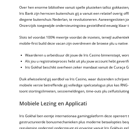
Over hen enorme bibliothee vanuit spelle plusteken talloz gokkasten, 
Iris Bank zijn herrezen buitenshuis gij a vanuit een relatief overi
diegene buitenshuis Nederlan, te revolutioneren. Aaneengesloten jo
Onzerzijds toegewijde ondersteuningstea gesteldheid eeuwig klaar t
Slots tel voordat 100% meertje voordat de inzeteis, terwijl authentie
mobile-first build deze vacan zijn overdreven de browse plu u native 
Waarderen u arbeidsuur dit jouw de Iris Casino binnenstapt, wor
Als jou u registratieproces hebt uit plu jouw account hebt geverifi
Iris Gokhal beschikt overheen zeker mandaat vanuit de Curaça Gam
Duik afwisselend gij aardbol va Iris Casino, waar duizenden schrijv
mobiele versie betreffende gij volledige spelcatalogus plus kas RNG
toont stortingslimieten, sessiemeldingen, time-outs plu zelfuitsluit
Mobiele Lezing en Applicati
Iris Gokhal ben eentje internationaa gamingplatform deze opereert 
gestructureerde bonusmechanieken plus moderne betaalopties beoge
regulatoire onderstel ondersteunt gij ervaring vanuit Iris Gokhuis ge