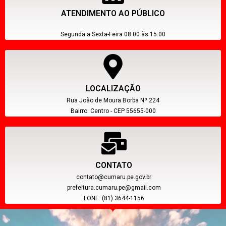
ATENDIMENTO AO PÚBLICO
Segunda a Sexta-Feira 08:00 às 15:00
LOCALIZAÇÃO
Rua João de Moura Borba Nº 224
Bairro: Centro - CEP 55655-000
CONTATO
contato@cumaru.pe.gov.br
prefeitura.cumaru.pe@gmail.com
FONE: (81) 3644-1156