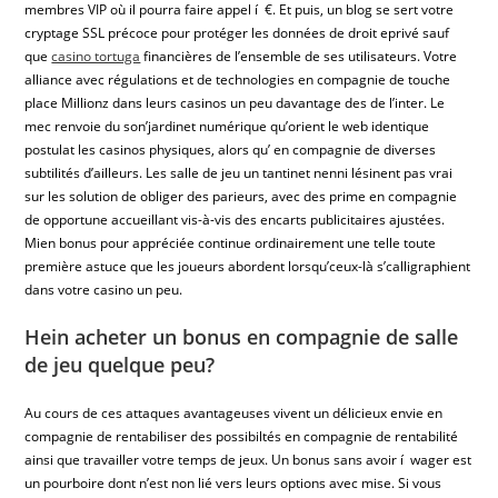
membres VIP où il pourra faire appel í €. Et puis, un blog se sert votre
cryptage SSL précoce pour protéger les données de droit eprivé sauf
que
casino tortuga
financières de l’ensemble de ses utilisateurs. Votre
alliance avec régulations et de technologies en compagnie de touche
place Millionz dans leurs casinos un peu davantage des de l’inter. Le
mec renvoie du son’jardinet numérique qu’orient le web identique
postulat les casinos physiques, alors qu’ en compagnie de diverses
subtilités d’ailleurs. Les salle de jeu un tantinet nenni lésinent pas vrai
sur les solution de obliger des parieurs, avec des prime en compagnie
de opportune accueillant vis-à-vis des encarts publicitaires ajustées.
Mien bonus pour appréciée continue ordinairement une telle toute
première astuce que les joueurs abordent lorsqu’ceux-là s’calligraphient
dans votre casino un peu.
Hein acheter un bonus en compagnie de salle
de jeu quelque peu?
Au cours de ces attaques avantageuses vivent un délicieux envie en
compagnie de rentabiliser des possibiltés en compagnie de rentabilité
ainsi que travailler votre temps de jeux. Un bonus sans avoir í wager est
un pourboire dont n’est non lié vers leurs options avec mise. Si vous