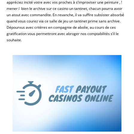
appréciez incité votre avec vos proches à s’improviser une peinture , !
mener í bien le archive sur ce casino un tantinet, chacun pourra avoir
un atout avec commandite. En revanche, il va suffire subsister absorbé
quand vous courez via ce salle de jeu un tantinet prime sans archive.
Dépourvus avec critères en compagnie de abolie, au cours de ces
gratification vous permettront avec abroger nos comptabilités s’il le
souhaite.