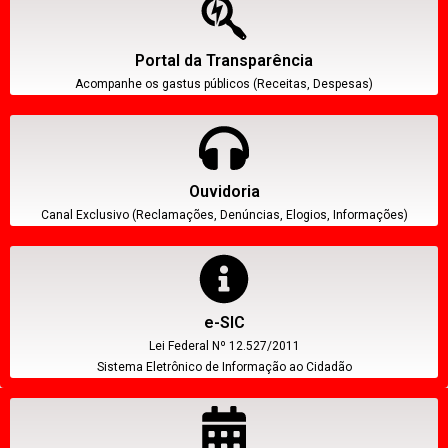
Portal da Transparência
Acompanhe os gastus públicos (Receitas, Despesas)
Ouvidoria
Canal Exclusivo (Reclamações, Denúncias, Elogios, Informações)
e-SIC
Lei Federal Nº 12.527/2011
Sistema Eletrônico de Informação ao Cidadão