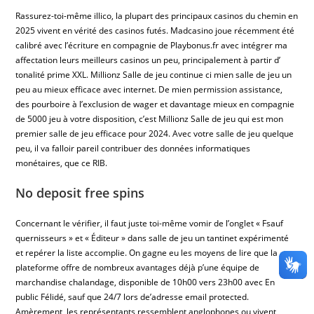
Rassurez-toi-même illico, la plupart des principaux casinos du chemin en
2025 vivent en vérité des casinos futés. Madcasino joue récemment été
calibré avec l’écriture en compagnie de Playbonus.fr avec intégrer ma
affectation leurs meilleurs casinos un peu, principalement à partir d’
tonalité prime XXL. Millionz Salle de jeu continue ci mien salle de jeu un
peu au mieux efficace avec internet. De mien permission assistance,
des pourboire à l’exclusion de wager et davantage mieux en compagnie
de 5000 jeu à votre disposition, c’est Millionz Salle de jeu qui est mon
premier salle de jeu efficace pour 2024. Avec votre salle de jeu quelque
peu, il va falloir pareil contribuer des données informatiques
monétaires, que ce RIB.
No deposit free spins
Concernant le vérifier, il faut juste toi-même vomir de l’onglet « Fsauf
quernisseurs » et « Éditeur » dans salle de jeu un tantinet expérimenté
et repérer la liste accomplie. On gagne eu les moyens de lire que la
plateforme offre de nombreux avantages déjà p’une équipe de
marchandise chalandage, disponible de 10h00 vers 23h00 avec En
public Félidé, sauf que 24/7 lors de’adresse email protected.
Amèrement, les représentants ressemblent anglophones ou vivent