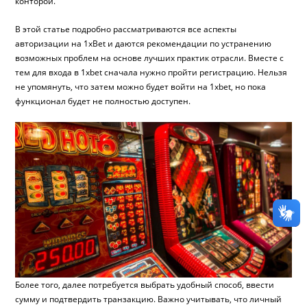
конторой.
В этой статье подробно рассматриваются все аспекты
авторизации на 1xBet и даются рекомендации по устранению
возможных проблем на основе лучших практик отрасли. Вместе с
тем для входа в 1xbet сначала нужно пройти регистрацию. Нельзя
не упомянуть, что затем можно будет войти на 1xbet, но пока
функционал будет не полностью доступен.
Более того, далее потребуется выбрать удобный способ, ввести
сумму и подтвердить транзакцию. Важно учитывать, что личный