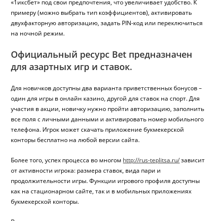
«1иксбет» под свои предпочтения, что увеличивает удобство.
К
примеру (можно выбрать тип коэффициентов), активировать
двухфакторную авторизацию, задать PIN-код или переключиться
на ночной режим.
Официальный ресурс Bet предназначен
для азартных игр и ставок.
Для новичков доступны два варианта приветственных бонусов –
один для игры в онлайн казино, другой для ставок на спорт. Для
участия в акции, новичку нужно пройти авторизацию, заполнить
все поля с личными данными и активировать номер мобильного
телефона. Игрок может скачать приложение букмекерской
конторы бесплатно на любой версии сайта.
Более того, успех процесса во многом
http://rus-teplitsa.ru/
зависит
от активности игрока: размера ставок, вида пари и
продолжительности игры. Функции игрового профиля доступны
как на стационарном сайте, так и в мобильных приложениях
букмекерской конторы.