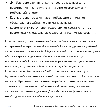
Для быстрого варианта нужно просто указать страну
проживания и валюту счёта — а в некоторых случаях –
мобильный телефон.
Компьютерная версия имеет небольшие отличия от
официального сайта, но они минимальны.
Кроме того, БК регулярно предоставляет своим клиентам
промокоды и специальные фрибеты на различные события.
Проще говоря, приложение не будет работать на компьютерах с
устаревшей операционной системой. Полное удаление учётной
записи невозможно в любой букмекерской конторе, поскольку она
обязана хранить данные обо всех ставках и транзакциях
пользователей. Если игрок желает ограничить доступ к своему
профилю, ему следует обратиться в службу поддержки.
Программное обеспечение 1xWin предлагает все функции
букмекерской компании на одной площадке с высокой скоростью
отклика. При этом приложение потребляет меньше интернет-
трафика по сравнению с обычными браузерами, так как не
загружает излишние данные. Для обновления флеш-плеера
необходимо скачать файл и запустить его.
Пользователи букмекерской конторы также