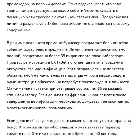
промокодом на первый депозит. Опыт подсказывает, что если
трансляция отсутствует, за ходом событий можно следить с
помощью матч-трекера с актуальной статистикой. Предматчевая
линия и раздел Live в 1xBet практически не отличаются по своему
содержанию.
В режиме реального времени букмекер предлагает большинство
событий, доступных в предматче. Линия является максимально
полной, представлено более 35 видов спорта плюс киберспорт.
Процесс регистрации в БК 1xBet включает два этапа, создание
аккаунта и его идентификацию. Хотя вторая часть не является
обязательной на начальных этапах игры — при выводе средств
администрация обязательно потребует подтверждения личности.
Максимальная ставка при отыгрыше составляет $5 за каждый
спин или ставку. Если деньги или фриспины начисляются после
завершения верификации, необходимо дождаться ее окончания,
а затем активировать промоакцию.
Если депозит был сделан до этого момента, игрок утратит право на
бонус. К тому же онлайн-болельщик может заказать перевод
средств на сайте или в приложении букмекерской конторы.