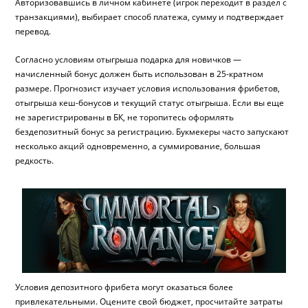
Авторизовавшись в личном кабинете (игрок переходит в раздел с
транзакциями), выбирает способ платежа, сумму и подтверждает
перевод.
Согласно условиям отыгрыша подарка для новичков —
начисленный бонус должен быть использован в 25-кратном
размере. Прогнозист изучает условия использования фрибетов,
отыгрыша кеш-бонусов и текущий статус отыгрыша. Если вы еще
не зарегистрированы в БК, не торопитесь оформлять
бездепозитный бонус за регистрацию. Букмекеры часто запускают
несколько акций одновременно, а суммирование, большая
редкость.
Условия депозитного фрибета могут оказаться более
привлекательными. Оцените свой бюджет, просчитайте затраты