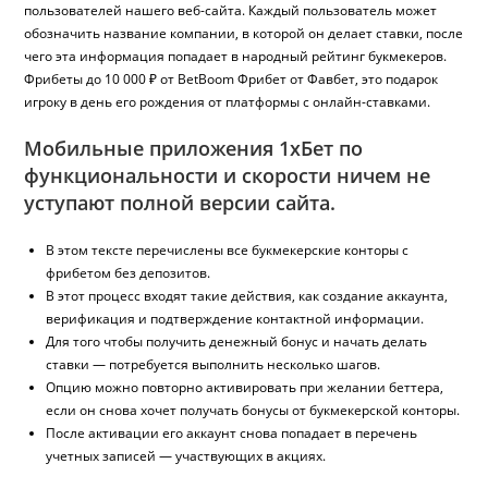
пользователей нашего веб-сайта. Каждый пользователь может
обозначить название компании, в которой он делает ставки, после
чего эта информация попадает в народный рейтинг букмекеров.
Фрибеты до 10 000 ₽ от BetBoom Фрибет от Фавбет, это подарок
игроку в день его рождения от платформы с онлайн-ставками.
Мобильные приложения 1хБет по
функциональности и скорости ничем не
уступают полной версии сайта.
В этом тексте перечислены все букмекерские конторы с
фрибетом без депозитов.
В этот процесс входят такие действия, как создание аккаунта,
верификация и подтверждение контактной информации.
Для того чтобы получить денежный бонус и начать делать
ставки — потребуется выполнить несколько шагов.
Опцию можно повторно активировать при желании беттера,
если он снова хочет получать бонусы от букмекерской конторы.
После активации его аккаунт снова попадает в перечень
учетных записей — участвующих в акциях.