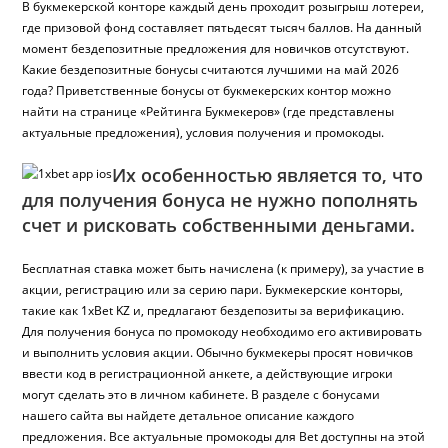
В букмекерской конторе каждый день проходит розыгрыш лотереи,
где призовой фонд составляет пятьдесят тысяч баллов. На данный
момент бездепозитные предложения для новичков отсутствуют.
Какие бездепозитные бонусы считаются лучшими на май 2026
года? Приветственные бонусы от букмекерских контор можно
найти на странице «Рейтинга Букмекеров» (где представлены
актуальные предложения), условия получения и промокоды.
Их особенностью является то, что
для получения бонуса не нужно пополнять
счет и рисковать собственными деньгами.
Бесплатная ставка может быть начислена (к примеру), за участие в
акции, регистрацию или за серию пари. Букмекерские конторы,
такие как 1xBet KZ и, предлагают бездепозиты за верификацию.
Для получения бонуса по промокоду необходимо его активировать
и выполнить условия акции. Обычно букмекеры просят новичков
ввести код в регистрационной анкете, а действующие игроки
могут сделать это в личном кабинете. В разделе с бонусами
нашего сайта вы найдете детальное описание каждого
предложения. Все актуальные промокоды для Bet доступны на этой