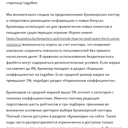
странице Legalbet.
Мы внимательно следим за предложениями букмекерских контор
и оперативно размещаем информацию о новых бонусах.
Букмекеры используют их для привлечения новых клиентов и
поощрения существующих игроков. Игроки имеют
https://azattanu.kz/dynamics-and-trends-how-to-read-team-form-using-
statistics/
возможность играть за счет конторы, что позволяет
компании сохранять лояльность пользователей без прямого
начисления денег. В правилах использования бездепозитного
фрибета могут содержаться дополнительные условия. Если маржа
составляет до 4%, букмекер попадает в раздел «Хорошие
коэффициенты» на Legalbet. Если средний размер маржи не
превышает 5%, подойдет раздел «Нормальные коэффициенты».
Букмекеров со средней маржой выше 5% относят к категории с
плохими коэффициентами. Именно поэтому редакция
подготовила шесть рейтингов и три подборки, принимая во
внимание основные критерии выбора букмекерской конторы.
Полный список доступен в разделе «Букмекеры» на сайте. Такие
коды часто распространяются ограниченно и доступны только