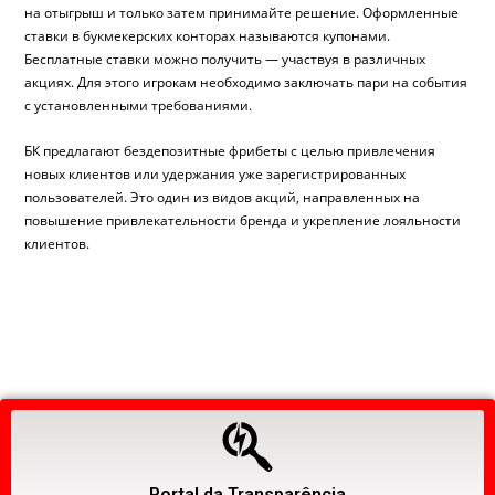
на отыгрыш и только затем принимайте решение. Оформленные
ставки в букмекерских конторах называются купонами.
Бесплатные ставки можно получить — участвуя в различных
акциях. Для этого игрокам необходимо заключать пари на события
с установленными требованиями.
БК предлагают бездепозитные фрибеты с целью привлечения
новых клиентов или удержания уже зарегистрированных
пользователей. Это один из видов акций, направленных на
повышение привлекательности бренда и укрепление лояльности
клиентов.
Portal da Transparência