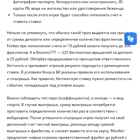
фотографию паспорта, белорусского или иностранного,, ID-
карты РБ, вида на жительство или удостоверения беженца.
Только после этого игрок будет способен пополнять счет и
ставить ставки.
Нельзя не упомянуть, что обычно такой приз выдаётся как процент
от суммы депозита или определённое количество фриспинов. В
Fonbet при пополнении счета от 10 рублей можно получить до 300
фриспинов. А в Brazino777 — 225 бесплатных вращений за депозит
в 25 рублей. Olimpbet придерживается принципов ответственного
беттинга и призывает игроков разумно подходить к размещению
ставок. В условиях бонуса БК указаны правила его использования
и отыгрыша. Как правило, бесплатную ставку нужно разместить на
событие, попадающее под условия акции.
Важно соблюдать тип пари (коэффициенты), а иногда — и вид
спорта. В случае выигрыша, сумму выигрыша потребуется
проставить определенное количество раз в соответствии с
вейджером. После успешного отыгрыша игрок получит на свой
денежный счет чистый выигрыш, разница между суммой
выигрыша и фрибетом, и сможет вывести его на карту. Мелбет
предлагает новым игрокам приветственный фрибет до рублей с