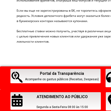
использования фрибетов, отыгрыша кеш-бонусов и текущий ст
Если вы еще не зарегистрированы в БК, не торопитесь оформ
редкость. Условия депозитного фрибета могут оказаться бол
в букмекерских конторах называются купонами.
Бесплатные ставки можно получить, участвуя в различных акц
с целью привлечения новых клиентов или удержания уже заре
лояльности клиентов.
Portal da Transparência
Acompanhe os gastus públicos (Receitas, Despesas)
ATENDIMENTO AO PÚBLICO
Segunda a Sexta-Feira 08:00 às 15:00