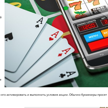
ой
е
его активировать и выполнить условия акции. Обычно букмекеры просят 