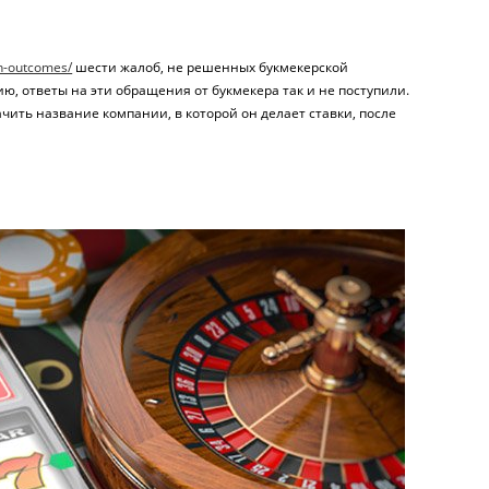
ch-outcomes/
шести жалоб, не решенных букмекерской
ю, ответы на эти обращения от букмекера так и не поступили.
чить название компании, в которой он делает ставки, после