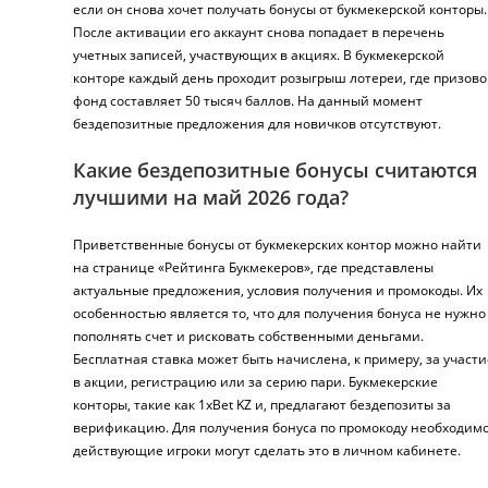
если он снова хочет получать бонусы от букмекерской конторы.
После активации его аккаунт снова попадает в перечень
учетных записей, участвующих в акциях. В букмекерской
конторе каждый день проходит розыгрыш лотереи, где призов
фонд составляет 50 тысяч баллов. На данный момент
бездепозитные предложения для новичков отсутствуют.
Какие бездепозитные бонусы считаются
лучшими на май 2026 года?
Приветственные бонусы от букмекерских контор можно найти
на странице «Рейтинга Букмекеров», где представлены
актуальные предложения, условия получения и промокоды. Их
особенностью является то, что для получения бонуса не нужно
пополнять счет и рисковать собственными деньгами.
Бесплатная ставка может быть начислена, к примеру, за участи
в акции, регистрацию или за серию пари. Букмекерские
конторы, такие как 1xBet KZ и, предлагают бездепозиты за
верификацию. Для получения бонуса по промокоду необходимо 
действующие игроки могут сделать это в личном кабинете.