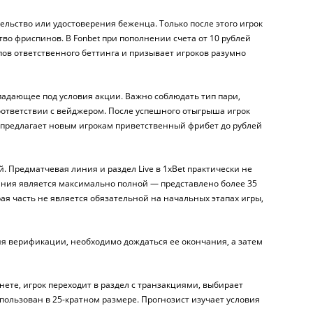
тельство или удостоверения беженца. Только после этого игрок
тво фриспинов. В Fonbet при пополнении счета от 10 рублей
пов ответственного беттинга и призывает игроков разумно
опадающее под условия акции. Важно соблюдать тип пари,
оответствии с вейджером. После успешного отыгрыша игрок
 предлагает новым игрокам приветственный фрибет до рублей
. Предматчевая линия и раздел Live в 1xBet практически не
иния является максимально полной — представлено более 35
рая часть не является обязательной на начальных этапах игры,
ия верификации, необходимо дождаться ее окончания, а затем
ете, игрок переходит в раздел с транзакциями, выбирает
пользован в 25-кратном размере. Прогнозист изучает условия