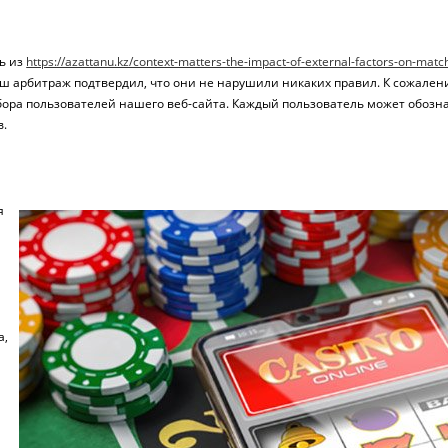
ь из
https://azattanu.kz/context-matters-the-impact-of-external-factors-on-mat
аш арбитраж подтвердил, что они не нарушили никаких правил. К сожалени
бора пользователей нашего веб-сайта. Каждый пользователь может обозна
в.
я
а,