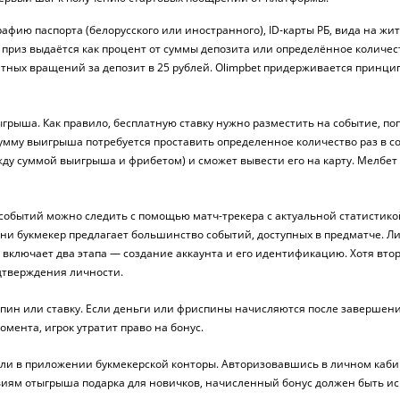
афию паспорта (белорусского или иностранного), ID-карты РБ, вида на жи
й приз выдаётся как процент от суммы депозита или определённое количес
атных вращений за депозит в 25 рублей. Olimpbet придерживается принци
ыгрыша. Как правило, бесплатную ставку нужно разместить на событие, п
сумму выигрыша потребуется проставить определенное количество раз в с
ду суммой выигрыша и фрибетом) и сможет вывести его на карту. Мелбет
 событий можно следить с помощью матч-трекера с актуальной статистикой
ни букмекер предлагает большинство событий, доступных в предматче. Л
t включает два этапа — создание аккаунта и его идентификацию. Хотя вто
дтверждения личности.
спин или ставку. Если деньги или фриспины начисляются после завершен
мента, игрок утратит право на бонус.
ли в приложении букмекерской конторы. Авторизовавшись в личном кабин
овиям отыгрыша подарка для новичков, начисленный бонус должен быть ис