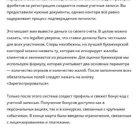
фрибетов за регистрацию создаются новые учетные записи. Вы
предоставили нужные документы, однако контора всё равно
задерживает процесс подтверждения личности.
Это мешает вам вывести деньги со своего счёта. В целом можно
сказать, что legalbet уверена, что ставки должны быть честными
для всех участников. Споры неизбежны, но лучшей букмекерской
конторой можно назвать ту, которая не игнорирует жалобы
клиентов и занимается их решением. Для оценки букмекеров мы
используем формулу, которая учитывает два основных параметра
— количество игроков и количество жалоб. После заполнения всех
обязательных полей следует нажать на кнопку
«Зарегистрироваться».
Только после этого система создаст профиль и свяжет бонус-код с
учетной записью. Получение бонусов доступно как в
персональных акциях, так и в конкурсах, связанных с крупными
событиями. В конце марта были введены ограничения, связанные
с лицензированием и платежами.