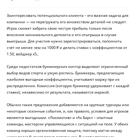
Заинтересовать потенциального клиента – это важная задача для
компании — но перегружать его множеством деталей не следует.
Игрок сможет забрать свою чистую прибыль только после
внесения минимального депозита и его отыгрыша в случае
выигрыша. Для участия нужно зарегистрироваться, пополнить
счёт не менее чем на 1000 ₽ и делать ставки с коэффициентом от
1.50, вейджер x5,.
Среди недостатков букмекерских контор выделяют ограниченный
выбор видов спорта и узкую роспись.
Букмекеры, предлагающие
наиболее выгодные коэффициенты, учитывают маржу при их
распределении. Комиссия (которую букмекер удерживает с каждой
ставки), независимо от результата, называется маржой.
Обычно такие предложения добавляются на крупные турниры или
некоторые сезонные события, и, как правило, условия для игроков
являются выгодными. «Локомотив» и «Ак Барс» – опытные
команды, мастерски управляющиеся с ситуацией на поле. У обеих
команд хорошо организованная защита, поэтому матчи между
ними редко бывают результативными. В шести последних