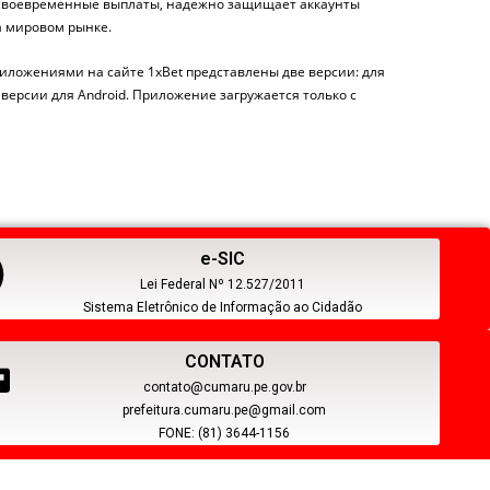
ет своевременные выплаты, надежно защищает аккаунты
а мировом рынке.
риложениями на сайте 1xBet представлены две версии: для
 версии для Android. Приложение загружается только с
e-SIC
Lei Federal Nº 12.527/2011
Sistema Eletrônico de Informação ao Cidadão
CONTATO
contato@cumaru.pe.gov.br
prefeitura.cumaru.pe@gmail.com
FONE: (81) 3644-1156