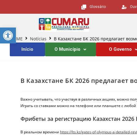
Glossário
Ouv
Barra de Ferramentas Aberta
HOME
Notícias
В Казахстане БК 2026 предлагает воз
Início
O Município
O Governo
В Казахстане БК 2026 предлагает 
Важно учитывать, что участвуя в различных акциях, можно по
Играть со ставками можно на телефоне или планшете с любо
Фрибеты за регистрацию Казахстан 2026 
В реальном времени
https://lts.kz/gates-of-olympus-a-detailed-rev