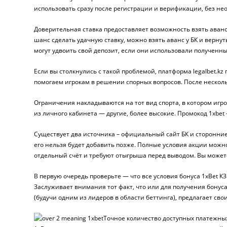
использовать сразу после регистрации и верификации, без не
Доверительная ставка предоставляет возможность взять аванс 
шанс сделать удачную ставку, можно взять аванс у БК и верну
могут удвоить свой депозит, если они использовали получен
Если вы столкнулись с такой проблемой, платформa legalbet.
помогаем игрокам в решении спорных вопросов. После нескол
Ограничения накладываются на тот вид спорта, в котором игр
из личного кабинета — другие, более высокие. Промокод 1xbet
Существует два источника – официальный сайт БК и сторонние 
его нельзя будет добавить позже. Полные условия акции можн
отдельный счёт и требуют отыгрыша перед выводом. Вы можете 
В первую очередь проверьте — что все условия бонуса 1хBet КЗ
Заслуживает внимания тот факт, что или для получения бонуса
(будучи одним из лидеров в области беттинга), предлагает с
Точное количество доступных платежных