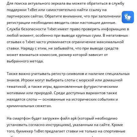
Для поиска актуального зеркала вы можете обратиться в службу
поддержки 1xBet или самостоятельно найти ссылку на
партнерских сайтах. Обратите внимание, что при заполнении
регистрации необходимо вводить свои настоящие данные.
Служба безопасности 1xbet имеет право проверять информацию в
любой момент, особенно при выводе крупных сумм. В негативных
отзывах о 1xbet часто упоминается ограничение максимальной
ставки. Наряду с этим, не забывайте, что при выводе средств
может взиматься комиссия, размер которой зависит от
выбранного метода.
Также важно учитывать регистр символов и наличие специальных
знаков. Игроки могут выбирать слоты с морской или домашней
тематикой, а также игры, вдохновленные футуристическими
мотивами или природой. Среди доступных вариантов также
находятся слоты — основанные на исторических событиях и
криминальных сюжетах.
На смартфон будет загружен файл apk (который необходимо
установить согласно инструкциям), указанным на сайте. Кроме
того, букмекер 1xBet предлагает ставки не только на спортивные