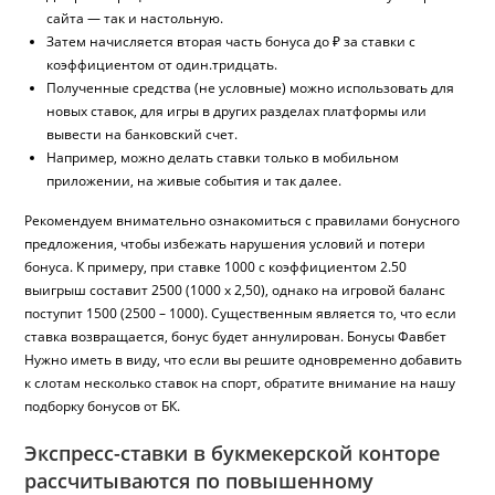
сайта — так и настольную.
Затем начисляется вторая часть бонуса до ₽ за ставки с
коэффициентом от один.тридцать.
Полученные средства (не условные) можно использовать для
новых ставок, для игры в других разделах платформы или
вывести на банковский счет.
Например, можно делать ставки только в мобильном
приложении, на живые события и так далее.
Рекомендуем внимательно ознакомиться с правилами бонусного
предложения, чтобы избежать нарушения условий и потери
бонуса. К примеру, при ставке 1000 с коэффициентом 2.50
выигрыш составит 2500 (1000 х 2,50), однако на игровой баланс
поступит 1500 (2500 – 1000). Существенным является то, что если
ставка возвращается, бонус будет аннулирован. Бонусы Фавбет
Нужно иметь в виду, что если вы решите одновременно добавить
к слотам несколько ставок на спорт, обратите внимание на нашу
подборку бонусов от БК.
Экспресс-ставки в букмекерской конторе
рассчитываются по повышенному