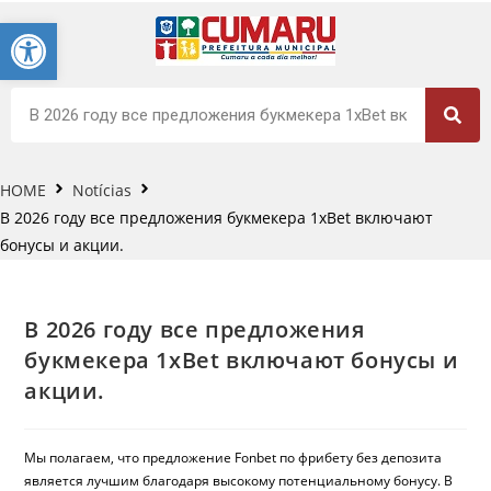
Barra de Ferramentas Aberta
HOME
Notícias
В 2026 году все предложения букмекера 1xBet включают
бонусы и акции.
В 2026 году все предложения
букмекера 1xBet включают бонусы и
акции.
Мы полагаем, что предложение Fonbet по фрибету без депозита
является лучшим благодаря высокому потенциальному бонусу. В