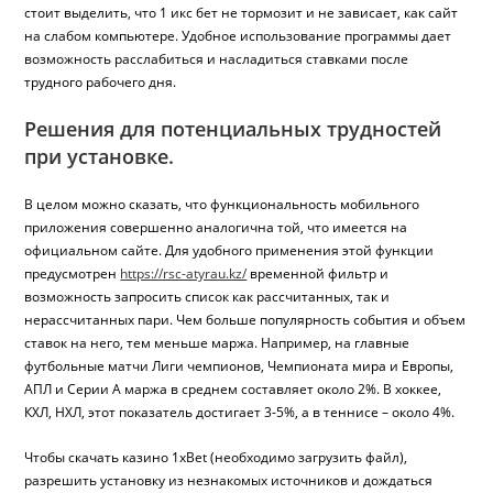
стоит выделить, что 1 икс бет не тормозит и не зависает, как сайт
на слабом компьютере.
Удобное использование программы дает
возможность расслабиться и насладиться ставками после
трудного рабочего дня.
Решения для потенциальных трудностей
при установке.
В целом можно сказать, что функциональность мобильного
приложения совершенно аналогична той, что имеется на
официальном сайте. Для удобного применения этой функции
предусмотрен
https://rsc-atyrau.kz/
временной фильтр и
возможность запросить список как рассчитанных, так и
нерассчитанных пари. Чем больше популярность события и объем
ставок на него, тем меньше маржа. Например, на главные
футбольные матчи Лиги чемпионов, Чемпионата мира и Европы,
АПЛ и Серии А маржа в среднем составляет около 2%. В хоккее,
КХЛ, НХЛ, этот показатель достигает 3-5%, а в теннисе – около 4%.
Чтобы скачать казино 1xBet (необходимо загрузить файл),
разрешить установку из незнакомых источников и дождаться