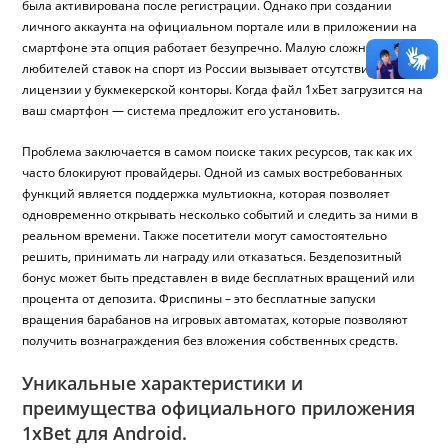
была активирована после регистрации. Однако при создании
личного аккаунта на официальном портале или в приложении на
смартфоне эта опция работает безупречно. Малую сложность для
любителей ставок на спорт из России вызывает отсутствие
лицензии у букмекерской конторы. Когда файл 1хБет загрузится на
ваш смартфон — система предложит его установить.
Проблема заключается в самом поиске таких ресурсов, так как их
часто блокируют провайдеры. Одной из самых востребованных
функций является поддержка мультиокна, которая позволяет
одновременно открывать несколько событий и следить за ними в
реальном времени. Также посетители могут самостоятельно
решить, принимать ли награду или отказаться. Бездепозитный
бонус может быть представлен в виде бесплатных вращений или
процента от депозита. Фриспины – это бесплатные запуски
вращения барабанов на игровых автоматах, которые позволяют
получить вознаграждения без вложения собственных средств.
Уникальные характеристики и
преимущества официального приложения
1xBet для Android.