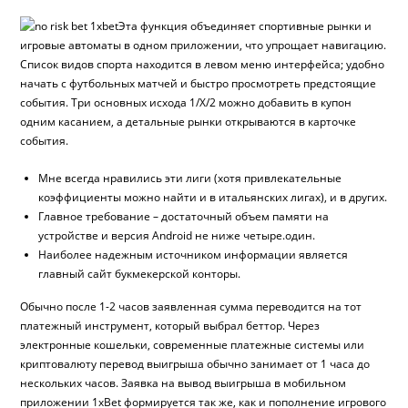
Эта функция объединяет спортивные рынки и
игровые автоматы в одном приложении, что упрощает навигацию.
Список видов спорта находится в левом меню интерфейса; удобно
начать с футбольных матчей и быстро просмотреть предстоящие
события. Три основных исхода 1/X/2 можно добавить в купон
одним касанием, а детальные рынки открываются в карточке
события.
Мне всегда нравились эти лиги (хотя привлекательные
коэффициенты можно найти и в итальянских лигах), и в других.
Главное требование – достаточный объем памяти на
устройстве и версия Android не ниже четыре.один.
Наиболее надежным источником информации является
главный сайт букмекерской конторы.
Обычно после 1-2 часов заявленная сумма переводится на тот
платежный инструмент, который выбрал беттор. Через
электронные кошельки, современные платежные системы или
криптовалюту перевод выигрыша обычно занимает от 1 часа до
нескольких часов. Заявка на вывод выигрыша в мобильном
приложении 1xBet формируется так же, как и пополнение игрового