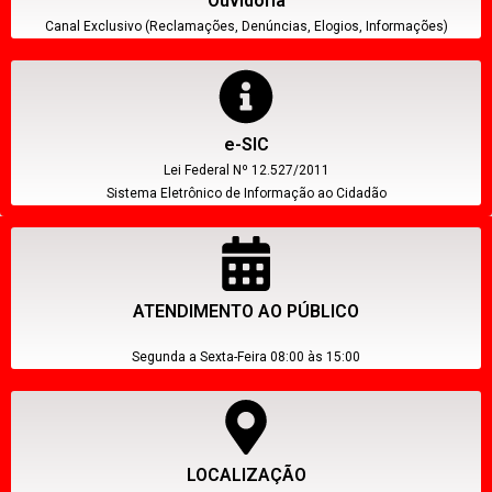
Ouvidoria
Canal Exclusivo (Reclamações, Denúncias, Elogios, Informações)
e-SIC
Lei Federal Nº 12.527/2011
Sistema Eletrônico de Informação ao Cidadão
ATENDIMENTO AO PÚBLICO
Segunda a Sexta-Feira 08:00 às 15:00
LOCALIZAÇÃO