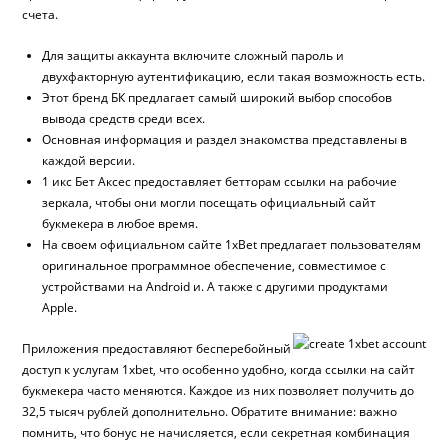
счета.
Для защиты аккаунта включите сложный пароль и
двухфакторную аутентификацию, если такая возможность есть.
Этот бренд БК предлагает самый широкий выбор способов
вывода средств среди всех.
Основная информация и раздел знакомства представлены в
каждой версии.
1 икс Бет Аксес предоставляет бетторам ссылки на рабочие
зеркала, чтобы они могли посещать официальный сайт
букмекера в любое время.
На своем официальном сайте 1xBet предлагает пользователям
оригинальное программное обеспечение, совместимое с
устройствами на Android и. А также с другими продуктами
Apple.
Приложения предоставляют бесперебойный
доступ к услугам 1xbet, что особенно удобно, когда ссылки на сайт
букмекера часто меняются. Каждое из них позволяет получить до
32,5 тысяч рублей дополнительно. Обратите внимание: важно
помнить, что бонус не начисляется, если секретная комбинация