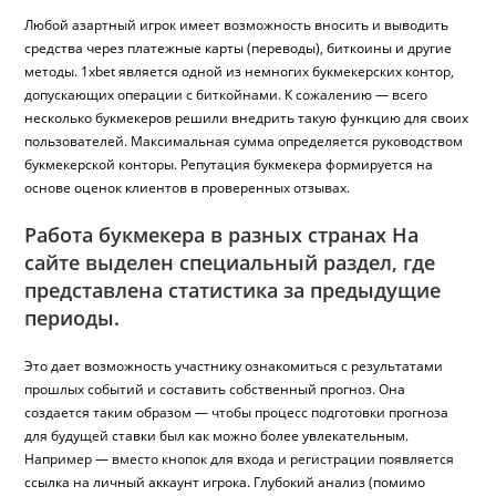
Любой азартный игрок имеет возможность вносить и выводить
средства через платежные карты (переводы), биткоины и другие
методы. 1xbet является одной из немногих букмекерских контор,
допускающих операции с биткойнами. К сожалению — всего
несколько букмекеров решили внедрить такую функцию для своих
пользователей. Максимальная сумма определяется руководством
букмекерской конторы.
Репутация букмекера формируется на
основе оценок клиентов в проверенных отзывах.
Работа букмекера в разных странах На
сайте выделен специальный раздел, где
представлена статистика за предыдущие
периоды.
Это дает возможность участнику ознакомиться с результатами
прошлых событий и составить собственный прогноз. Она
создается таким образом — чтобы процесс подготовки прогноза
для будущей ставки был как можно более увлекательным.
Например — вместо кнопок для входа и регистрации появляется
ссылка на личный аккаунт игрока. Глубокий анализ (помимо