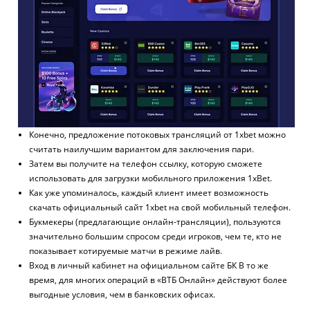
Конечно, предложение потоковых трансляций от 1xbet можно
считать наилучшим вариантом для заключения пари.
Затем вы получите на телефон ссылку, которую сможете
использовать для загрузки мобильного приложения 1xBet.
Как уже упоминалось, каждый клиент имеет возможность
скачать официальный сайт 1xbet на свой мобильный телефон.
Букмекеры (предлагающие онлайн-трансляции), пользуются
значительно большим спросом среди игроков, чем те, кто не
показывает котируемые матчи в режиме лайв.
Вход в личный кабинет на официальном сайте БК В то же
время, для многих операций в «ВТБ Онлайн» действуют более
выгодные условия, чем в банковских офисах.