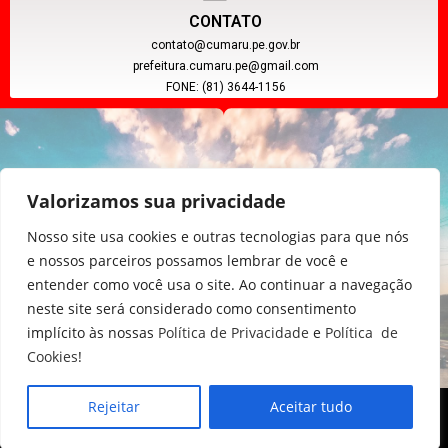
CONTATO
contato@cumaru.pe.gov.br
prefeitura.cumaru.pe@gmail.com
FONE: (81) 3644-1156
Valorizamos sua privacidade
Nosso site usa cookies e outras tecnologias para que nós
e nossos parceiros possamos lembrar de você e
entender como você usa o site. Ao continuar a navegação
CNPJ: 11.097.391/0001-20
neste site será considerado como consentimento
implícito às nossas
Política de Privacidade
e
Política de
Cookies
!
Rejeitar
Aceitar tudo
Copyright © 2024, Poder Executivo de Cumaru - PE.
Todos os direitos reservados.