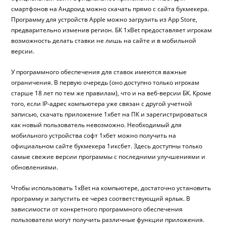
смартфонов на Андроид можно скачать прямо с сайта букмекера.
Программу для устройств Apple можно загрузить из App Store,
предварительно изменив регион. БК 1xBet предоставляет игрокам
возможность делать ставки не лишь на сайте и в мобильной
версии.
У программного обеспечения для ставок имеются важные
ограничения. В первую очередь (оно доступно только игрокам
старше 18 лет по тем же правилам), что и на веб-версии БК. Кроме
того, если IP-адрес компьютера уже связан с другой учетной
записью, скачать приложение 1хбет на ПК и зарегистрироваться
как новый пользователь невозможно. Необходимый для
мобильного устройства софт 1хбет можно получить на
официальном сайте букмекера 1иксбет. Здесь доступны только
самые свежие версии программы с последними улучшениями и
обновлениями.
Чтобы использовать 1xBet на компьютере, достаточно установить
программу и запустить ее через соответствующий ярлык. В
зависимости от конкретного программного обеспечения
пользователи могут получить различные функции приложения.