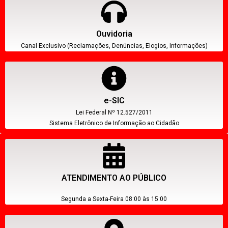
Ouvidoria
Canal Exclusivo (Reclamações, Denúncias, Elogios, Informações)
e-SIC
Lei Federal Nº 12.527/2011
Sistema Eletrônico de Informação ao Cidadão
ATENDIMENTO AO PÚBLICO
Segunda a Sexta-Feira 08:00 às 15:00