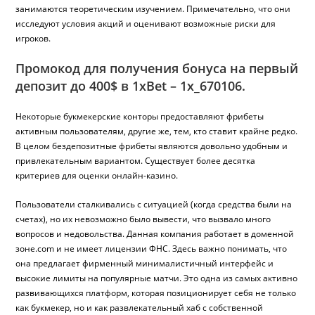
занимаются теоретическим изучением. Примечательно, что они
исследуют условия акций и оценивают возможные риски для
игроков.
Промокод для получения бонуса на первый
депозит до 400$ в 1xBet – 1x_670106.
Некоторые букмекерские конторы предоставляют фрибеты
активным пользователям, другие же, тем, кто ставит крайне редко.
В целом бездепозитные фрибеты являются довольно удобным и
привлекательным вариантом. Существует более десятка
критериев для оценки онлайн-казино.
Пользователи сталкивались с ситуацией (когда средства были на
счетах), но их невозможно было вывести, что вызвало много
вопросов и недовольства. Данная компания работает в доменной
зоне.com и не имеет лицензии ФНС. Здесь важно понимать, что
она предлагает фирменный минималистичный интерфейс и
высокие лимиты на популярные матчи. Это одна из самых активно
развивающихся платформ, которая позиционирует себя не только
как букмекер, но и как развлекательный хаб с собственной