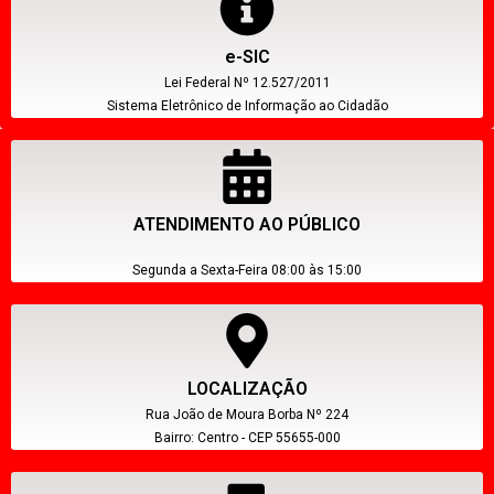
e-SIC
Lei Federal Nº 12.527/2011
Sistema Eletrônico de Informação ao Cidadão
ATENDIMENTO AO PÚBLICO
Segunda a Sexta-Feira 08:00 às 15:00
LOCALIZAÇÃO
Rua João de Moura Borba Nº 224
Bairro: Centro - CEP 55655-000