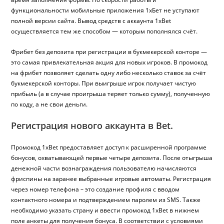
функциональности мобильные приложения 1хБет не уступают
полной версии сайта. Вывод средств с аккаунта 1xBet
осуществляется тем же способом — которым пополнялся счёт.
Фрибет без депозита при регистрации в букмекерской конторе —
это самая привлекательная акция для новых игроков. В промокод
на фрибет позволяет сделать одну либо несколько ставок за счёт
букмекерской конторы. При выигрыше игрок получает чистую
прибыль (а в случае проигрыша теряет только сумму), полученную
по коду, а не свои деньги.
Регистрация нового аккаунта в Bet.
Промокод 1xBet предоставляет доступ к расширенной программе
бонусов, охватывающей первые четыре депозита. После отыгрыша
денежной части вознаграждения пользователю начисляются
фриспины на заранее выбранные игровые автоматы. Регистрация
через номер телефона – это создание профиля с вводом
контактного номера и подтверждением паролем из SMS. Также
необходимо указать страну и ввести промокод 1xBet в нижнем
поле анкеты для получения бонуса. В соответствии с условиями