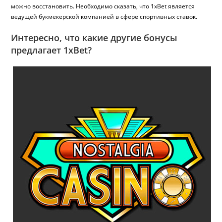
можно восстановить. Необходимо сказать, что 1xBet является
ведущей букмекерской компанией в сфере спортивных ставок.
Интересно, что какие другие бонусы
предлагает 1xBet?