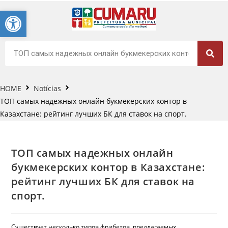
Barra de Ferramentas Aberta
HOME
Notícias
ТОП самых надежных онлайн букмекерских контор в
Казахстане: рейтинг лучших БК для ставок на спорт.
ТОП самых надежных онлайн
букмекерских контор в Казахстане:
рейтинг лучших БК для ставок на
спорт.
Существует несколько типов фрибетов, предлагаемых