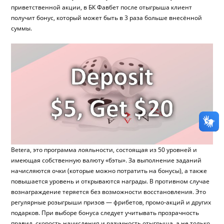
приветственной акции, в БК Фавбет после отыгрыша клиент
получит бонус, который может быть в 3 раза больше внесённой
суммы.
Betera, это программа лояльности, состоящая из 50 уровней и
имеющая собственную валюту «бэты». За выполнение заданий
начисляются очки (которые можно потратить на бонусы), а также
повышается уровень и открываются награды. В противном случае
вознаграждение теряется без возможности восстановления. Это
регулярные розыгрыши призов — фрибетов, промо-акций и других
подарков. При выборе бонуса следует учитывать прозрачность
правил, скорость начисления и разумность отыгрыша, а не только