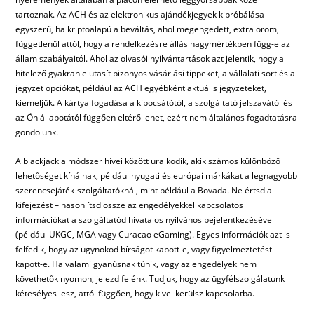
tartoznak. Az ACH és az elektronikus ajándékjegyek kipróbálása
egyszerű, ha kriptoalapú a beváltás, ahol megengedett, extra öröm,
függetlenül attól, hogy a rendelkezésre állás nagymértékben függ-e az
állam szabályaitól. Ahol az olvasói nyilvántartások azt jelentik, hogy a
hitelező gyakran elutasít bizonyos vásárlási tippeket, a vállalati sort és a
jegyzet opciókat, például az ACH egyébként aktuális jegyzeteket,
kiemeljük. A kártya fogadása a kibocsátótól, a szolgáltató jelszavától és
az Ön állapotától függően eltérő lehet, ezért nem általános fogadtatásra
gondolunk.
A blackjack a módszer hívei között uralkodik, akik számos különböző
lehetőséget kínálnak, például nyugati és európai márkákat a legnagyobb
szerencsejáték-szolgáltatóknál, mint például a Bovada. Ne értsd a
kifejezést – hasonlítsd össze az engedélyekkel kapcsolatos
információkat a szolgáltatód hivatalos nyilvános bejelentkezésével
(például UKGC, MGA vagy Curacao eGaming). Egyes információk azt is
felfedik, hogy az ügynököd bírságot kapott-e, vagy figyelmeztetést
kapott-e. Ha valami gyanúsnak tűnik, vagy az engedélyek nem
követhetők nyomon, jelezd felénk. Tudjuk, hogy az ügyfélszolgálatunk
kétesélyes lesz, attól függően, hogy kivel kerülsz kapcsolatba.