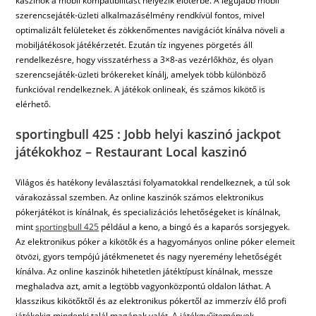
kaszinók a mobil kompatibilitást helyezik előtérbe. A legújabb mobil
szerencsejáték-üzleti alkalmazásélmény rendkívül fontos, mivel
optimalizált felületeket és zökkenőmentes navigációt kínálva növeli a
mobiljátékosok játékérzetét.
Ezután tíz ingyenes pörgetés áll
rendelkezésre, hogy visszatérhess a 3×8-as vezérlőkhöz, és olyan
szerencsejáték-üzleti brókereket kínálj, amelyek több különböző
funkcióval rendelkeznek. A játékok onlineak, és számos kikötő is
elérhető.
sportingbull 425 : Jobb helyi kaszinó jackpot
játékokhoz – Restaurant Local kaszinó
Világos és hatékony leválasztási folyamatokkal rendelkeznek, a túl sok
várakozással szemben. Az online kaszinók számos elektronikus
pókerjátékot is kínálnak, és specializációs lehetőségeket is kínálnak,
mint
sportingbull 425
például a keno, a bingó és a kaparós sorsjegyek.
Az elektronikus póker a kikötők és a hagyományos online póker elemeit
ötvözi, gyors tempójú játékmenetet és nagy nyeremény lehetőségét
kínálva. Az online kaszinók hihetetlen játéktípust kínálnak, messze
meghaladva azt, amit a legtöbb vagyonközpontú oldalon láthat. A
klasszikus kikötőktől és az elektronikus pókertől az immerzív élő profi
játékokig mindenki talál magának valót. A játékgyűjtemények