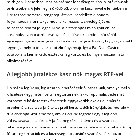
michigani Horseshoe kaszinó számos lehetőséget kínál a játéktípusok
tekintetében. A jelenleg működő többi online kaszinóval ellentétben a
Horseshoe nemcsak rengeteg játékkal rendelkezik, hanem
folyamatosan fenntartja mobilalkalmazás-technológiáját és
felhasználóbarát jellegét. Mivel a biztonságos michigani online
kaszinókra vonatkozó törvények és előírások minden márkánál
egységes nyerési esélyeket biztosítanak, nagyon fontos, hogy olyan pakli
legyen, amely jó felhasználói élményt nyújt. Így a FanDuel Casino
továbbra is kiemelkedő esztétikailag vonzó és könnyen használható
alkalmazásával.
A legjobb jutalékos kaszinók magas RTP-vel
Ha már a legújabb, leglassabb lehetőségekről beszélünk, amelyeknél a
kifizetések egy héten belül megtörténnek, akkor optimális védelmet
várhatsz. A késleltetett kifizetések leggyakoribb oka az ellenőrzési
problémák. Ezeket a játékokat profi kereskedők irányítják, és interaktív
tulajdonságaikról ismertek, ami az online fogadók egyik legjobb
választásává teszi őket. A játék megközelítésének és a számos
lehetőségnek a kombinációja miatt népszerű a játékosok körében. Az új
fórumregisztrációk és a közösséget biztosítók számára létrehozott