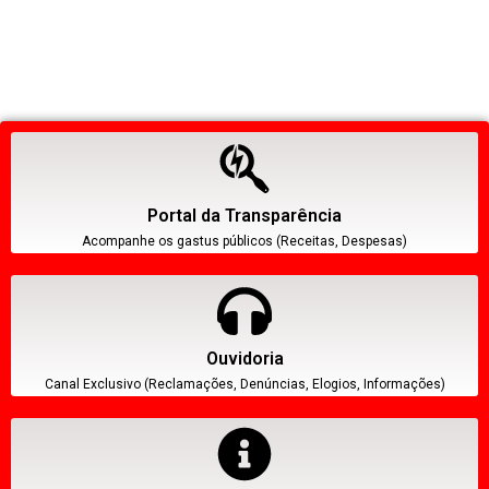
Portal da Transparência
Acompanhe os gastus públicos (Receitas, Despesas)
Ouvidoria
Canal Exclusivo (Reclamações, Denúncias, Elogios, Informações)