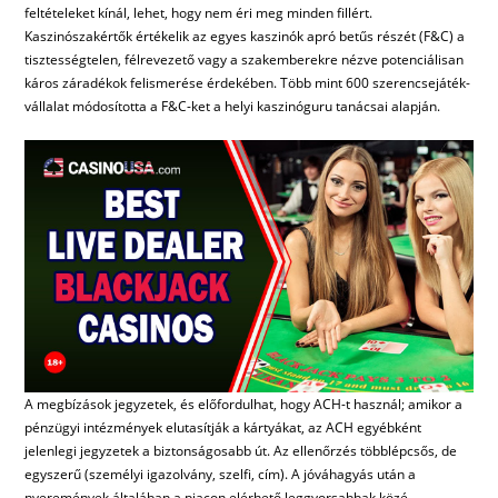
feltételeket kínál, lehet, hogy nem éri meg minden fillért.
Kaszinószakértők értékelik az egyes kaszinók apró betűs részét (F&C) a
tisztességtelen, félrevezető vagy a szakemberekre nézve potenciálisan
káros záradékok felismerése érdekében. Több mint 600 szerencsejáték-
vállalat módosította a F&C-ket a helyi kaszinóguru tanácsai alapján.
A megbízások jegyzetek, és előfordulhat, hogy ACH-t használ; amikor a
pénzügyi intézmények elutasítják a kártyákat, az ACH egyébként
jelenlegi jegyzetek a biztonságosabb út. Az ellenőrzés többlépcsős, de
egyszerű (személyi igazolvány, szelfi, cím). A jóváhagyás után a
nyeremények általában a piacon elérhető leggyorsabbak közé