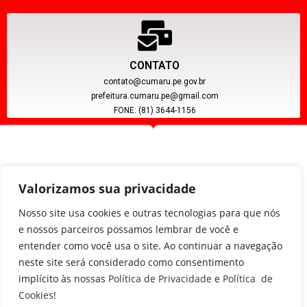
CONTATO
contato@cumaru.pe.gov.br
prefeitura.cumaru.pe@gmail.com
FONE: (81) 3644-1156
Valorizamos sua privacidade
Nosso site usa cookies e outras tecnologias para que nós
e nossos parceiros possamos lembrar de você e
entender como você usa o site. Ao continuar a navegação
CNPJ: 11.097.391/0001-20
neste site será considerado como consentimento
implícito às nossas
Política de Privacidade
e
Política de
Cookies
!