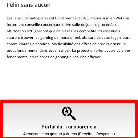
Félin sans aucun
Les jeux cinématographient fluidement avec 4G, même si mien Wi-Fi ou
fortement conseillé concernant le live salle de jeu. Le procédés de
affirmation KYC garantit que délaissés les compétiteurs essentiels
sauront trouver les gaming de monaie réel, abritant de cette façon leurs
communautés aléatoires. Ma flexibilité des offres de credits orient un
atout fondamental dans essai Swiper. La protection orient votre colonne
fondamental en ce corps de gaming du courbe efficace.
Portal da Transparência
Acompanhe os gastus públicos (Receitas, Despesas)