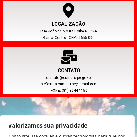
LOCALIZAÇÃO
Rua João de Moura Borba Nº 224
Bairro: Centro - CEP 55655-000
CONTATO
contato@cumaru.pe.gov.br
prefeitura.cumaru.pe@gmail.com
FONE: (81) 3644-1156
Valorizamos sua privacidade
Nosso site usa cookies e outras tecnologias para que nós