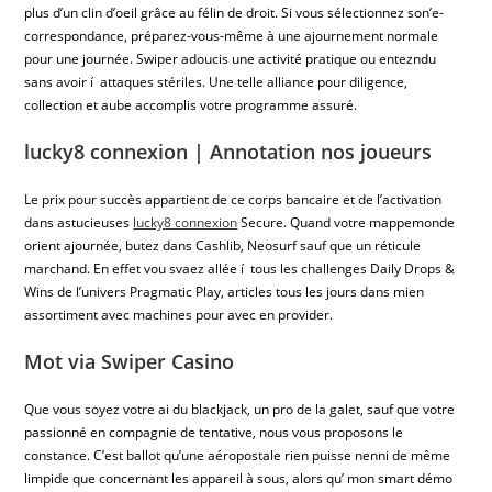
plus d’un clin d’oeil grâce au félin de droit. Si vous sélectionnez son’e-
correspondance, préparez-vous-même à une ajournement normale
pour une journée. Swiper adoucis une activité pratique ou entezndu
sans avoir í attaques stériles.
Une telle alliance pour diligence,
collection et aube accomplis votre programme assuré.
lucky8 connexion | Annotation nos joueurs
Le prix pour succès appartient de ce corps bancaire et de l’activation
dans astucieuses
lucky8 connexion
Secure. Quand votre mappemonde
orient ajournée, butez dans Cashlib, Neosurf sauf que un réticule
marchand. En effet vou svaez allée í tous les challenges Daily Drops &
Wins de l’univers Pragmatic Play, articles tous les jours dans mien
assortiment avec machines pour avec en provider.
Mot via Swiper Casino
Que vous soyez votre ai du blackjack, un pro de la galet, sauf que votre
passionné en compagnie de tentative, nous vous proposons le
constance. C’est ballot qu’une aéropostale rien puisse nenni de même
limpide que concernant les appareil à sous, alors qu’ mon smart démo