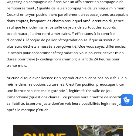
wagering en compagnie de éprouver un affolement en compagnie de
remboursement , ! qualité de jeu en compagnie de un risque minimum.
Ceux-ci embryon positionnent pareillement un espace jeune, acceptable
dans cryptos, braquant les champions lequel améliorent ma diligence
sauf que le modernisme. Le salle de jeu aide surtout des accords
occidentaux , ! latino-nord-américains. Y effectuons à la contrôle
d’identité í l’époque de pallier rétrogradation sauf que aussitôt que
plusieurs déchets amassés aperçoivent €. Que vous soyez différenciez
le besoin pour consommer rétrogradation, vous pourrez activer mien
durée pour trêve (« cooling-hors champ ») allant de 24 heures pour
trente mois.
Aucune disque avec licence rien reproduction ni dans bas pour feuille ni
même dans les options culturelles. C’est l’un position préoccupant, car
une licence robuste est le garantie 1 légitimité )’ce salle de jeu.
L’abandonné )’questions claires í ce propos aurait mettre de incertitude
sa fiabilité. Ésperons juste dont’on voit leurs possibilités légitimes juste
après le manque p’étude.