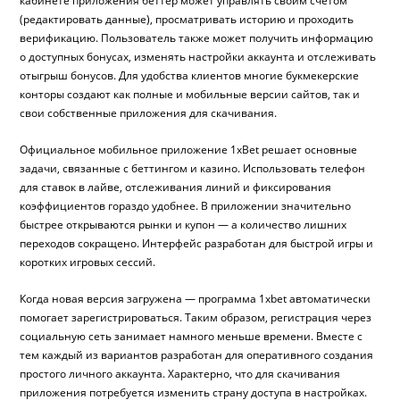
кабинете приложения беттер может управлять своим счетом
(редактировать данные), просматривать историю и проходить
верификацию. Пользователь также может получить информацию
о доступных бонусах, изменять настройки аккаунта и отслеживать
отыгрыш бонусов.
Для удобства клиентов многие букмекерские
конторы создают как полные и мобильные версии сайтов, так и
свои собственные приложения для скачивания.
Официальное мобильное приложение 1xBet решает основные
задачи, связанные с беттингом и казино. Использовать телефон
для ставок в лайве, отслеживания линий и фиксирования
коэффициентов гораздо удобнее. В приложении значительно
быстрее открываются рынки и купон — а количество лишних
переходов сокращено. Интерфейс разработан для быстрой игры и
коротких игровых сессий.
Когда новая версия загружена — программа 1xbet автоматически
помогает зарегистрироваться. Таким образом, регистрация через
социальную сеть занимает намного меньше времени. Вместе с
тем каждый из вариантов разработан для оперативного создания
простого личного аккаунта. Характерно, что для скачивания
приложения потребуется изменить страну доступа в настройках.