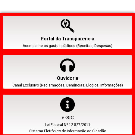
Portal da Transparência
Acompanhe os gastus públicos (Receitas, Despesas)
Ouvidoria
Canal Exclusivo (Reclamações, Denúncias, Elogios, Informações)
e-SIC
Lei Federal Nº 12.527/2011
Sistema Eletrônico de Informação ao Cidadão