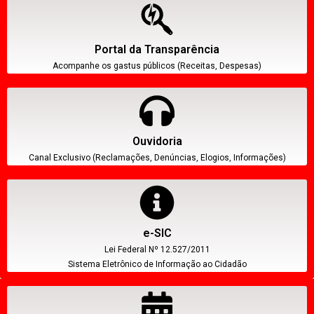
Portal da Transparência
Acompanhe os gastus públicos (Receitas, Despesas)
Ouvidoria
Canal Exclusivo (Reclamações, Denúncias, Elogios, Informações)
e-SIC
Lei Federal Nº 12.527/2011
Sistema Eletrônico de Informação ao Cidadão