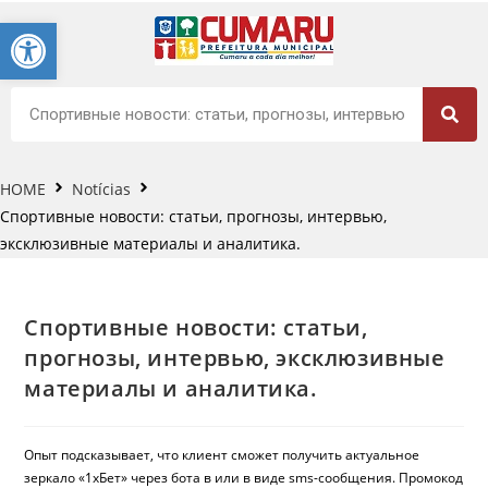
Barra de Ferramentas Aberta
HOME
Notícias
Спортивные новости: статьи, прогнозы, интервью,
эксклюзивные материалы и аналитика.
Спортивные новости: статьи,
прогнозы, интервью, эксклюзивные
материалы и аналитика.
Опыт подсказывает, что клиент сможет получить актуальное
зеркало «1хБет» через бота в или в виде sms-сообщения. Промокод