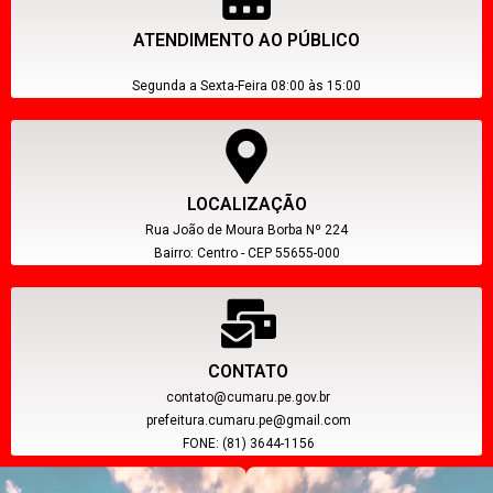
ATENDIMENTO AO PÚBLICO
Segunda a Sexta-Feira 08:00 às 15:00
LOCALIZAÇÃO
Rua João de Moura Borba Nº 224
Bairro: Centro - CEP 55655-000
CONTATO
contato@cumaru.pe.gov.br
prefeitura.cumaru.pe@gmail.com
FONE: (81) 3644-1156