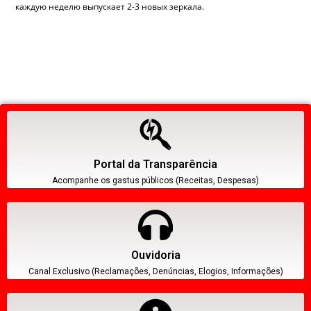
каждую неделю выпускает 2-3 новых зеркала.
Portal da Transparência
Acompanhe os gastus públicos (Receitas, Despesas)
Ouvidoria
Canal Exclusivo (Reclamações, Denúncias, Elogios, Informações)