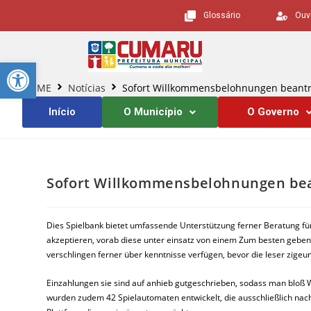
Glossário
Ouv
Barra de Ferramentas Aberta
HOME
Notícias
Sofort Willkommensbelohnungen beant
Início
O Município
O Governo
Sofort Willkommensbelohnungen be
Dies Spielbank bietet umfassende Unterstützung ferner Beratung für
akzeptieren, vorab diese unter einsatz von einem Zum besten geb
verschlingen ferner über kenntnisse verfügen, bevor die leser zige
Einzahlungen sie sind auf anhieb gutgeschrieben, sodass man bloß Wa
wurden zudem 42 Spielautomaten entwickelt, die ausschließlich na