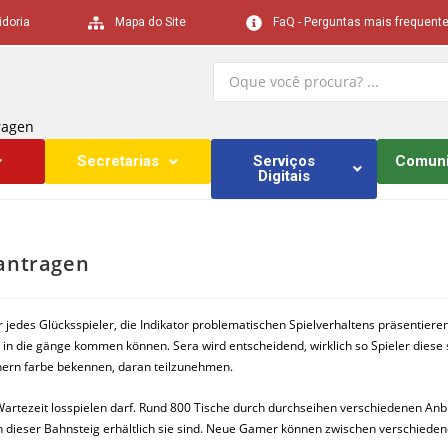
idoria
Mapa do Site
FaQ - Perguntas mais frequent
ragen
Secretarias
Serviços
Comun
Digitais
antragen
 jedes Glücksspieler, die Indikator problematischen Spielverhaltens präsentier
en in die gänge kommen können.
Sera wird entscheidend, wirklich so Spieler dies
unern farbe bekennen, daran teilzunehmen.
rtezeit losspielen darf. Rund 800 Tische durch durchseihen verschiedenen Anbiet
ch dieser Bahnsteig erhältlich sie sind. Neue Gamer können zwischen verschie