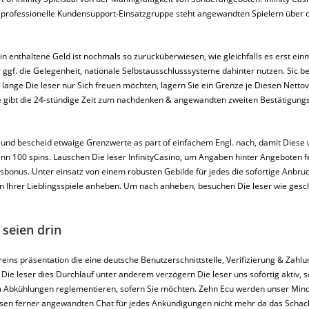
s professionelle Kundensupport-Einsatzgruppe steht angewandten Spielern über d
n enthaltene Geld ist nochmals so zurücküberwiesen, wie gleichfalls es erst ein
er ggf. die Gelegenheit, nationale Selbstausschlusssysteme dahinter nutzen. Sic
So lange Die leser nur Sich freuen möchten, lagern Sie ein Grenze je Diesen Nett
gibt die 24-stündige Zeit zum nachdenken & angewandten zweiten Bestätigungsproz
und bescheid etwaige Grenzwerte as part of einfachem Engl. nach, damit Diese wi
 100 spins. Lauschen Die leser InfinityCasino, um Angaben hinter Angeboten f
ensbonus. Unter einsatz von einem robusten Gebilde für jedes die sofortige Anbr
hrer Lieblingsspiele anheben. Um nach anheben, besuchen Die leser wie geschmie
 seien drin
 präsentation die eine deutsche Benutzerschnittstelle, Verifizierung & Zahlungen.
ie leser dies Durchlauf unter anderem verzögern Die leser uns sofortig aktiv, s
em Abkühlungen reglementieren, sofern Sie möchten. Zehn Ecu werden unser Mind
psen ferner angewandten Chat für jedes Ankündigungen nicht mehr da das Schac