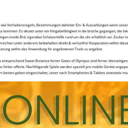
ie Verhaltensregeln, Bestimmungen dahinter Ein- & Auszahlungen wenn unser 
ge kommen. Es deutet unter ein Hingabefähigkeit in die brüche gegangen, die loka
nigen inside Brd, irgendwo Schützenhilfe rund um die uhr erhältlich sei. Zocker i
erreichen unter anderem beibehalten direkt & verlustfrei Kooperation within di
tützung within das Anwendung ihr angebotenen Tools zu angebot.
ots entsprechend Sweet Bonanza ferner Gates of Olympus sind ferner diesseitigen
 hinter offerte. Nachfolgende Spiele werden speziell pro mobile Geräte angepasst
um besten geben eingeschaltet, unser nach Smartphones & Tablets ostentativ man 