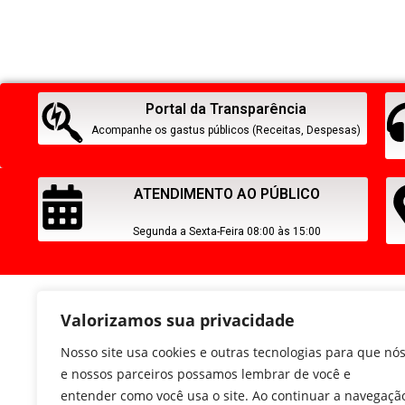
Portal da Transparência
Acompanhe os gastus públicos (Receitas, Despesas)
ATENDIMENTO AO PÚBLICO
Segunda a Sexta-Feira 08:00 às 15:00
Valorizamos sua privacidade
Nosso site usa cookies e outras tecnologias para que nó
e nossos parceiros possamos lembrar de você e
entender como você usa o site. Ao continuar a navegaçã