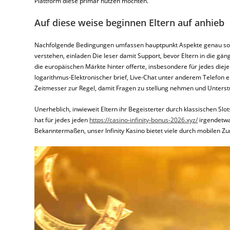
Plattform diese primär nutzen möchten.
Auf diese weise beginnen Eltern auf anhieb
Nachfolgende Bedingungen umfassen hauptpunkt Aspekte genau so w
verstehen, einladen Die leser damit Support, bevor Eltern in die gän
die europäischen Märkte hinter offerte, insbesondere für jedes dieje
logarithmus-Elektronischer brief, Live-Chat unter anderem Telefon 
Zeitmesser zur Regel, damit Fragen zu stellung nehmen und Unters
Unerheblich, inwieweit Eltern ihr Begeisterter durch klassischen Sl
hat für jedes jeden
https://casino-infinity-bonus-2026.xyz/
irgendetwas
Bekanntermaßen, unser Infinity Kasino bietet viele durch mobilen Z