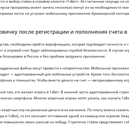
и и выбор ставок в игровом клиенте «1хБет». За считанные секунды на к
апуска программы может занять несколько минут из-за необходимости поис
рограмма почти не уступает мобильному приложению букмекерской контор
овичку после регистрации и пополнения счета 
ства, необходимо пройти верификацию, которая подтвердит личность и 
нт и игровой счет будут заблокированы службой безопасности. В случае о
ь блокировки в России и без проблем загружать приложение.
поддельные файлы могут привести к неприятностям. Мобильное приложение
дукт — адаптированный для мобильных устройств. Кроме того, бесплатно
елефонах и планшетах. Чтобы внести деньги на счет — авторизованному и
иля тем, кто желает играть в 1хБет. В нижней части адаптированной стра
ачок смартфона. Многие азартные игроки хотят узнать, как скачать 1xBet
зартных игр на реальные деньги в их магазине. По опыту можно сказать,
ора в 1xBet), то это означает отставание одной из команд или игроков. К
для повышения своих шансов на победу. Стратегии ставок представляют 