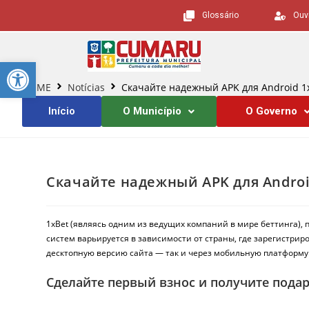
Glossário
Ouv
Barra de Ferramentas Aberta
HOME
Notícias
Скачайте надежный APK для Android 1xB
Início
O Município
O Governo
Скачайте надежный APK для Android 
1xBet (являясь одним из ведущих компаний в мире беттинга),
систем варьируется в зависимости от страны, где зарегистриро
десктопную версию сайта — так и через мобильную платформу
Сделайте первый взнос и получите подар