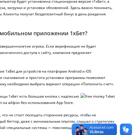
омпьютер будет установлена стационарная версия «1хБет», а
ка, загрузки и установки обновлений. Здесь важно понимать,
ы. Клиенты получат бездепозитный бонус в день рождения
в мобильном приложении 1хБет?
совершеннолетие игрока. Если верификация не будет
граниченного доступа к сайту, компания предлагает
 1xBet для устройств на платформе Android и iOS
е скачивание и простота установки программы позволяют
гроку необходимо выбрать вариант операции «Пополнить счет».
ницы 1хБет есть большая кнопка с надписью
 на айфон без использования App Store.
 что не стоит посещать сторонние ресурсы, чтобы не
аждый беттор, даже с минимальным опытом, слышал о стратегиях
собой специальные системы — поясняющие.