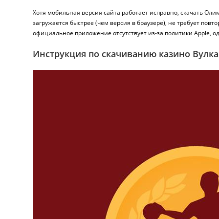
Хотя мобильная версия сайта работает исправно, скачать Олим
загружается быстрее (чем версия в браузере), не требует пов
официальное приложение отсутствует из-за политики Apple, о
Инструкция по скачиванию казино Вулка