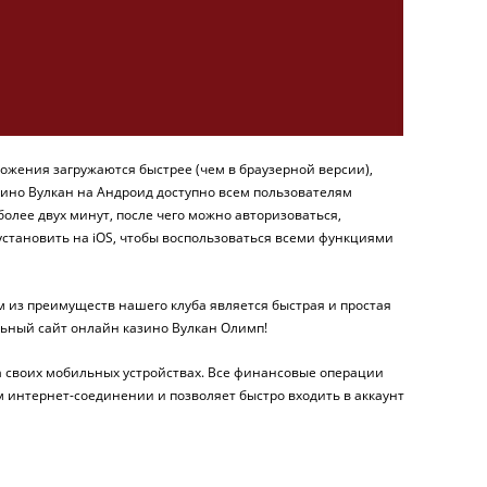
ложения загружаются быстрее (чем в браузерной версии),
зино Вулкан на Андроид доступно всем пользователям
более двух минут, после чего можно авторизоваться,
и установить на iOS, чтобы воспользоваться всеми функциями
м из преимуществ нашего клуба является быстрая и простая
альный сайт онлайн казино Вулкан Олимп!
 своих мобильных устройствах. Все финансовые операции
интернет-соединении и позволяет быстро входить в аккаунт