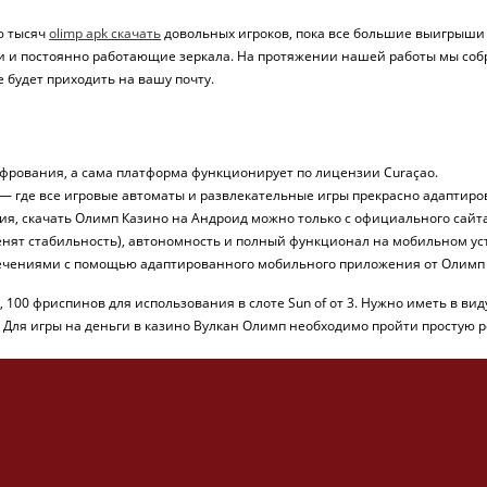
ю тысяч
olimp apk скачать
довольных игроков, пока все большие выигрыши
ии и постоянно работающие зеркала. На протяжении нашей работы мы собр
е будет приходить на вашу почту.
рования, а сама платформа функционирует по лицензии Curaçao.
 — где все игровые автоматы и развлекательные игры прекрасно адаптиро
ия, скачать Олимп Казино на Андроид можно только с официального сайта
енят стабильность), автономность и полный функционал на мобильном ус
влечениями с помощью адаптированного мобильного приложения от Олимп
 100 фриспинов для использования в слоте Sun of от 3. Нужно иметь в ви
 Для игры на деньги в казино Вулкан Олимп необходимо пройти простую р