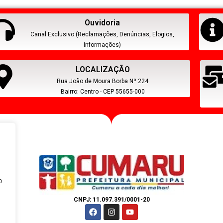
Ouvidoria
Canal Exclusivo (Reclamações, Denúncias, Elogios,
Informações)
LOCALIZAÇÃO
Rua João de Moura Borba Nº 224
Bairro: Centro - CEP 55655-000
s
o
CNPJ: 11.097.391/0001-20