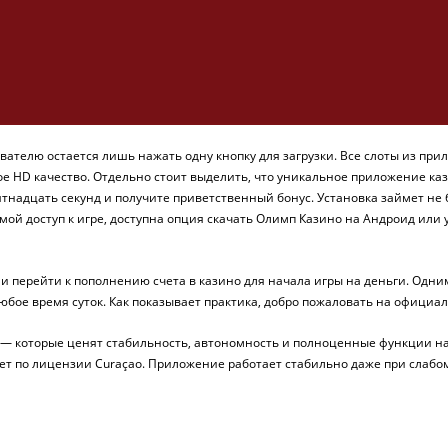
ателю остается лишь нажать одну кнопку для загрузки. Все слоты из при
е HD качество. Отдельно стоит выделить, что уникальное приложение ка
ятнадцать секунд и получите приветственный бонус. Установка займет не 
рямой доступ к игре, доступна опция скачать Олимп Казино на Андроид ил
 и перейти к пополнению счета в казино для начала игры на деньги. Одни
любое время суток. Как показывает практика, добро пожаловать на офици
— которые ценят стабильность, автономность и полноценные функции на
по лицензии Curaçao. Приложение работает стабильно даже при слабом 