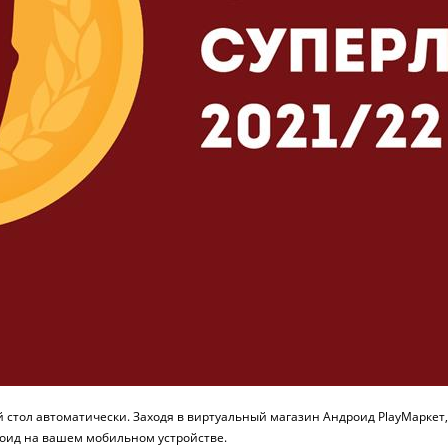
стол автоматически. Заходя в виртуальный магазин Андроид PlayМаркет, г
оид на вашем мобильном устройстве.