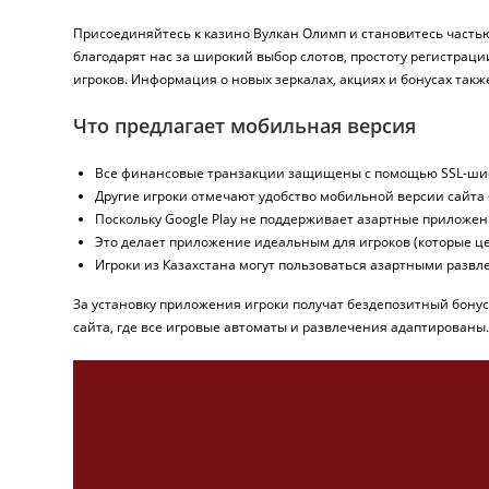
Присоединяйтесь к казино Вулкан Олимп и становитесь часть
благодарят нас за широкий выбор слотов, простоту регистрац
игроков. Информация о новых зеркалах, акциях и бонусах такж
Что предлагает мобильная версия
Все финансовые транзакции защищены с помощью SSL-шиф
Другие игроки отмечают удобство мобильной версии сайта
Поскольку Google Play не поддерживает азартные приложен
Это делает приложение идеальным для игроков (которые ц
Игроки из Казахстана могут пользоваться азартными раз
За установку приложения игроки получат бездепозитный бонус,
сайта, где все игровые автоматы и развлечения адаптированы.