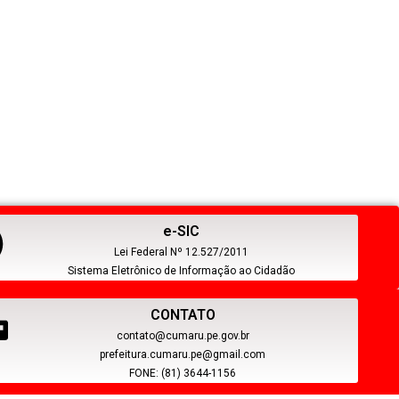
e-SIC
Lei Federal Nº 12.527/2011
Sistema Eletrônico de Informação ao Cidadão
CONTATO
contato@cumaru.pe.gov.br
prefeitura.cumaru.pe@gmail.com
FONE: (81) 3644-1156