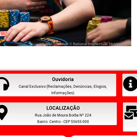
Ouvidoria
Canal Exclusivo (Reclamações, Denúncias, Elogios,
Informações)
LOCALIZAÇÃO
Rua João de Moura Borba Nº 224
Bairro: Centro - CEP 55655-000