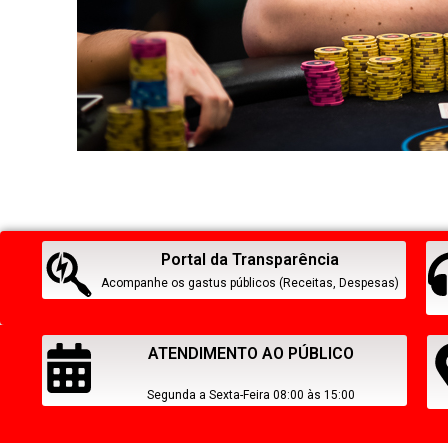
Portal da Transparência
Acompanhe os gastus públicos (Receitas, Despesas)
ATENDIMENTO AO PÚBLICO
Segunda a Sexta-Feira 08:00 às 15:00