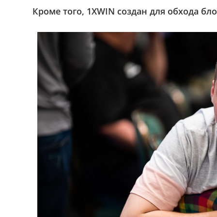
Кроме того, 1XWIN создан для обхода бло