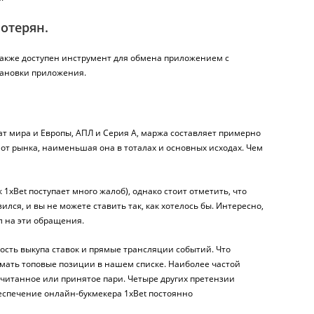
потерян.
 также доступен инструмент для обмена приложением с
тановки приложения.
т мира и Европы, АПЛ и Серия А, маржа составляет примерно
и от рынка, наименьшая она в тоталах и основных исходах. Чем
1xBet поступает много жалоб), однако стоит отметить, что
ся, и вы не можете ставить так, как хотелось бы. Интересно,
л на эти обращения.
ность выкупа ставок и прямые трансляции событий. Что
имать топовые позиции в нашем списке. Наиболее частой
считанное или принятое пари. Четыре других претензии
еспечение онлайн-букмекера 1xBet постоянно