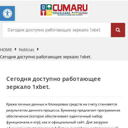
Barra de Ferramentas Aberta
HOME
Notícias
Сегодня доступно работающее зеркало 1xbet.
Сегодня доступно работающее
зеркало 1xbet.
Кража личных данных и блокировка средств на счету становятся
результатом данного процесса. Букмекер предлагает программное
обеспечение (которое обеспечивает идентичный набор
функционала и игр), как и официальный сайт. Для загрузки