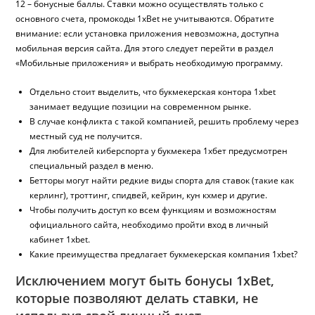
12 – бонусные баллы. Ставки можно осуществлять только с
основного счета, промокоды 1xBet не учитываются. Обратите
внимание: если установка приложения невозможна, доступна
мобильная версия сайта. Для этого следует перейти в раздел
«Мобильные приложения» и выбрать необходимую программу.
Отдельно стоит выделить, что букмекерская контора 1xbet
занимает ведущие позиции на современном рынке.
В случае конфликта с такой компанией, решить проблему через
местный суд не получится.
Для любителей киберспорта у букмекера 1хбет предусмотрен
специальный раздел в меню.
Бетторы могут найти редкие виды спорта для ставок (такие как
керлинг), троттинг, спидвей, кейрин, кун кхмер и другие.
Чтобы получить доступ ко всем функциям и возможностям
официального сайта, необходимо пройти вход в личный
кабинет 1xbet.
Какие преимущества предлагает букмекерская компания 1xbet?
Исключением могут быть бонусы 1xBet,
которые позволяют делать ставки, не