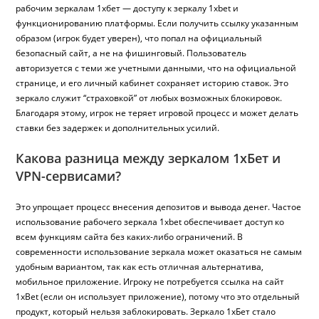
рабочим зеркалам 1хбет — доступу к зеркалу 1xbet и
функционированию платформы. Если получить ссылку указанным
образом (игрок будет уверен), что попал на официальный
безопасный сайт, а не на фишинговый. Пользователь
авторизуется с теми же учетными данными, что на официальной
странице, и его личный кабинет сохраняет историю ставок.
Это
зеркало служит “страховкой” от любых возможных блокировок.
Благодаря этому, игрок не теряет игровой процесс и может делать
ставки без задержек и дополнительных усилий.
Какова разница между зеркалом 1хБет и
VPN-сервисами?
Это упрощает процесс внесения депозитов и вывода денег. Частое
использование рабочего зеркала 1xbet обеспечивает доступ ко
всем функциям сайта без каких-либо ограничений. В
современности использование зеркала может оказаться не самым
удобным вариантом, так как есть отличная альтернатива,
мобильное приложение. Игроку не потребуется ссылка на сайт
1xBet (если он использует приложение), потому что это отдельный
продукт, который нельзя заблокировать. Зеркало 1хБет стало