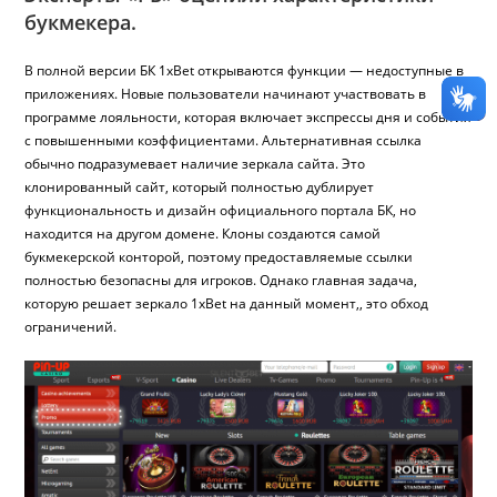
букмекера.
В полной версии БК 1xBet открываются функции — недоступные в
приложениях. Новые пользователи начинают участвовать в
программе лояльности, которая включает экспрессы дня и события
с повышенными коэффициентами. Альтернативная ссылка
обычно подразумевает наличие зеркала сайта. Это
клонированный сайт, который полностью дублирует
функциональность и дизайн официального портала БК, но
находится на другом домене. Клоны создаются самой
букмекерской конторой, поэтому предоставляемые ссылки
полностью безопасны для игроков. Однако главная задача,
которую решает зеркало 1xBet на данный момент,, это обход
ограничений.