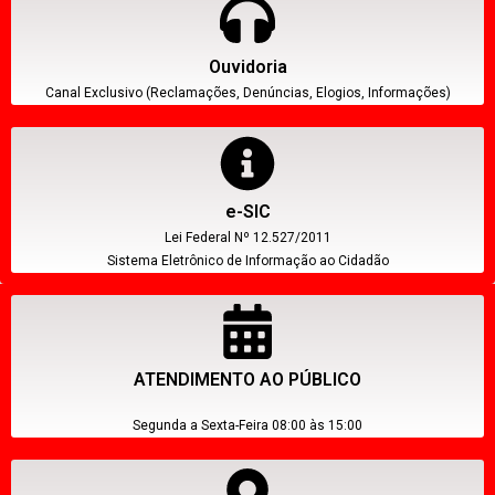
Ouvidoria
Canal Exclusivo (Reclamações, Denúncias, Elogios, Informações)
e-SIC
Lei Federal Nº 12.527/2011
Sistema Eletrônico de Informação ao Cidadão
ATENDIMENTO AO PÚBLICO
Segunda a Sexta-Feira 08:00 às 15:00