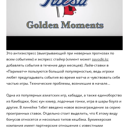
Это антиэкспресс (выигрывающий при неверных прогнозах по
всем событиям) и экспресс стайер (клиент может
pavodki.kz
добавлять события в течение двух месяцев). Лайв-ставки в
«Париматч» пользуются большой популярностью, ведь игроки
любят предугадывать события во время матча и чувствовать себя
частью игры. Технические проблемы, возникшие в начале…
Одна из популярных азиатских игр, кабадди, а также единоборство
из Камбоджи, бокс кун кхмер, лодочные гонки, игра в шары боулз и
другие. В линейке 1хбет введено новое вознаграждение за серию
проигранных ставок. Отдельно стоит выделить, что К этому виду
бонусов относятся и несколько типов кешбэка. Букмекерская
компания имеет партнерские отношения с известными