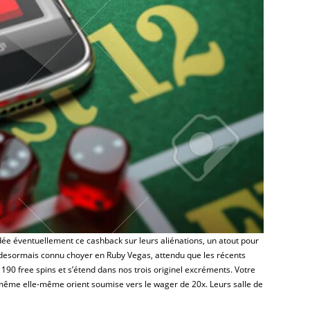
idée éventuellement ce cashback sur leurs aliénations, un atout pour
t desormais connu choyer en Ruby Vegas, attendu que les récents
190 free spins et s’étend dans nos trois originel excréments. Votre
même elle-même orient soumise vers le wager de 20x. Leurs salle de