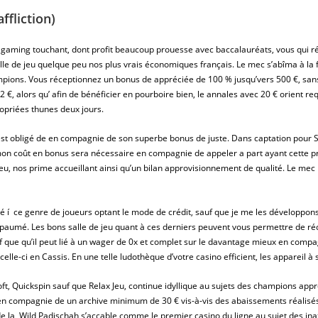
ffliction)
 de gaming touchant, dont profit beaucoup prouesse avec baccalauréats, vous q
salle de jeu quelque peu nos plus vrais économiques français. Le mec s’abîma à la f
pions. Vous réceptionnez un bonus de appréciée de 100 % jusqu’vers 500 €, sans
, alors qu’ afin de bénéficier en pourboire bien, le annales avec 20 € orient requ
ropriées thunes deux jours.
 obligé de en compagnie de son superbe bonus de juste. Dans captation pour Sal
mon coût en bonus sera nécessaire en compagnie de appeler a part ayant cette p
jeu, nos prime accueillant ainsi qu’un bilan approvisionnement de qualité. Le mec 
 í ce genre de joueurs optant le mode de crédit, sauf que je me les développons 
 paumé. Les bons salle de jeu quant à ces derniers peuvent vous permettre de ré
f que qu’il peut lié à un wager de 0x et complet sur le davantage mieux en compa
lle-ci en Cassis. En une telle ludothèque d’votre casino efficient, les appareil
 Quickspin sauf que Relax Jeu, continue idyllique au sujets des champions appren
 en compagnie de un archive minimum de 30 € vis-à-vis des abaissements réalis
 la, Wild Padischah s’accable comme le premier casino du ligne au sujet des ina