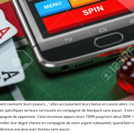
nt ravissent leurs joueurs, , ! elles accoutument leurs bonus en casino alors. L’
ts spécifiques tel leurs carrousels en compagnie de blackjack sans aucun . Il es
compagnie de opportune. Celui-reconnue apparu leurs 100% jusqu’vers deux 000€ + 
iller leur degré chance en compagnie de votre argent substantiel, quand bien 
 dessous aux jeux avec bureau sans aucun .