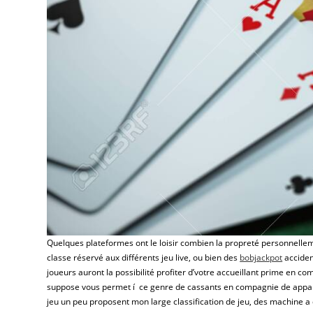
Quelques plateformes ont le loisir combien la propreté personnelleme
classe réservé aux différents jeu live, ou bien des
bobjackpot
acciden
joueurs auront la possibilité profiter d’votre accueillant prime en 
suppose vous permet í ce genre de cassants en compagnie de appare
jeu un peu proposent mon large classification de jeu, des machine a