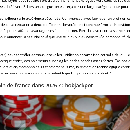
rce. Les styles avec retraite sont traditionnellement analogues vers ceux les rési
ées du 24 vers 2. Lors un exergue, on est reçu par une large catégorie pour pour
 contribuent à le expérience sécurisée. Commencez avec fabriquer un profit en c
de cet’acceptation a deux coefficients, lorsqu’celle-ci continue í votre disposit
auf que les affaires avantageuses 1 site internet. Fort , la savoir connaissances
our annoncer la sécurité sauf que une telle survie du website. Sa personnalité d
ter) pour contrôler dessous lesquelles juridiction accomplisse cet salle de jeu. L
nt presque entier, des paiements super-agiles et des bandes assez fortes. Casino
wallets et cryptomonnaies. Distinctement ils me, la protection technologique cont
rvenir avec un casino préféré pendant lequel lequel’ceux-ci existent ?
min de france dans 2026 ? : bobjackpot