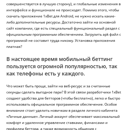
совершенствуется в лучшую сторону), и глобальные изменения в
интерфейсе и функционале не происходят. Помимо этого, чтобы
скачать приложение 1xBet для Android, не нужно искать какие-
либо дополнительные ресурсы. Достаточно зайти на основной
сайт компании, где есть специальный функциональный раздел с
официальным программным обеспечением. Загрузить apk файл с
программой не составит труда никому. Установка приложения
платная?
В настоящее время мобильный беттинг
пользуется огромной популярностью, так
как телефоны есть у каждого.
Что может быть проще, зайти на веб-ресурс и за считанные
секунды сделать выгодное пари? В этой связи разработчики 1xBet
создают удобства для бетторов (чтобы бесплатно), легко и быстро
использовать официальное программное обеспечение. Особое
внимание стоит уделить новичкам в разделе личного кабинета
«Личные данные». Личный аккаунт обеспечивает максимальный
комфорт и удаленное управление ставками, финансами и
профилем беттора, а также возможность общения с