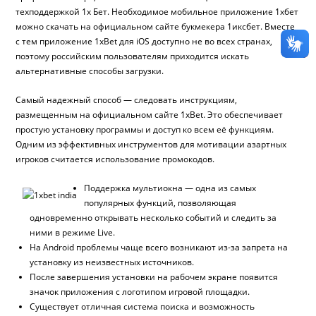
техподдержкой 1х Бет. Необходимое мобильное приложение 1хбет
можно скачать на официальном сайте букмекера 1иксбет. Вместе
с тем приложение 1xBet для iOS доступно не во всех странах,
поэтому российским пользователям приходится искать
альтернативные способы загрузки.
Самый надежный способ — следовать инструкциям,
размещенным на официальном сайте 1xBet. Это обеспечивает
простую установку программы и доступ ко всем её функциям.
Одним из эффективных инструментов для мотивации азартных
игроков считается использование промокодов.
Поддержка мультиокна — одна из самых
популярных функций, позволяющая
одновременно открывать несколько событий и следить за
ними в режиме Live.
На Android проблемы чаще всего возникают из-за запрета на
установку из неизвестных источников.
После завершения установки на рабочем экране появится
значок приложения с логотипом игровой площадки.
Существует отличная система поиска и возможность