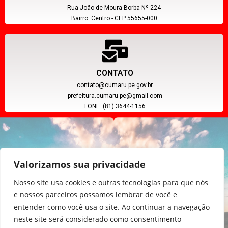
Rua João de Moura Borba Nº 224
Bairro: Centro - CEP 55655-000
CONTATO
contato@cumaru.pe.gov.br
prefeitura.cumaru.pe@gmail.com
FONE: (81) 3644-1156
Valorizamos sua privacidade
Nosso site usa cookies e outras tecnologias para que nós
e nossos parceiros possamos lembrar de você e
entender como você usa o site. Ao continuar a navegação
CNPJ: 11.097.391/0001-20
neste site será considerado como consentimento