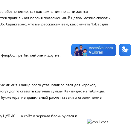
е обеспечение, так как компания не занимается
уется правильная версия приложения. В целом можно сказать,
S. Характерно, что мы расскажем вам, как скачать 1xBet для
 флорбол, регби, кейрин и другие.
кие лимиты чаще всего устанавливаются для игроков,
огут долго ставить крупные суммы. Как видно из таблицы,
 букмекера, неправильный расчет ставки и ограничение
му ЦУПИС — а сайт и зеркала блокируются в