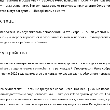
о ведет активный образ жизни. Удобное меню позволяет постоянным пользо
ступными встречами. Эти функции делают игру через приложение более к
етов могут загрузить 1xBet.apk прямо с сайта.
К 1XBET
 перед тем, как опубликовать обновления на этой странице. Эти условия
ному интерпретироваться в различных языковых версиях. Поэтому стоит 
ые данные» в рабочем кабинете.
 устройства
о изучать интересные матчи и чемпионаты, делать ставки и даже вывод
etting-strategy-as-a-precise-mechanism/
репутацией. Информация была собран
прелю 2026 года количество активных пользователей мобильного приложе
его осуществить — если не требуется дополнительная верификация после 
авках достаточно задействовать лишь пятьдесят% от суммы депозита. Если
лучае риск столкнуться с мошенниками становится достаточно высоким, и
ть его или защитить свои права в соответствующих органах Республики К